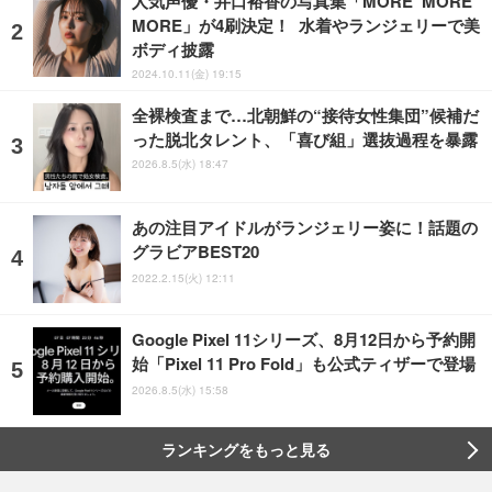
人気声優・井口裕香の写真集「MORE MORE
MORE」が4刷決定！ 水着やランジェリーで美
ボディ披露
2024.10.11(金) 19:15
全裸検査まで…北朝鮮の“接待女性集団”候補だ
った脱北タレント、「喜び組」選抜過程を暴露
2026.8.5(水) 18:47
あの注目アイドルがランジェリー姿に！話題の
グラビアBEST20
2022.2.15(火) 12:11
Google Pixel 11シリーズ、8月12日から予約開
始「Pixel 11 Pro Fold」も公式ティザーで登場
2026.8.5(水) 15:58
ランキングをもっと見る