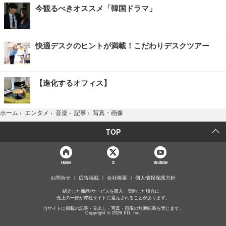
今観るべきオススメ「韓国ドラマ」
快適デスクのヒントが満載！こだわりデスクツアー
【進化するオフィス】
写真・画像
ホーム
›
エンタメ
›
音楽
›
記事
›
TOP
Home
X
YouTube
お問合せ
広告掲載
会社概要
個人情報保護方針
紹介した商品/サービスを購入、契約した場合に、
売上の一部が弊社サイトに還元されることがあります。
当サイトに掲載の記事・見出し・写真・画像の無断転載を禁じます。
Copyright © 2026 IID, Inc.