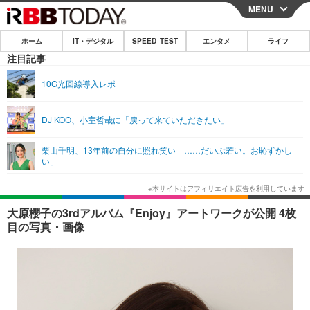
MENU
CLOSE
ホーム
IT・デジタル
SPEED TEST
エンタメ
ライフ
ホーム
注目記事
IT・デジタル
10G光回線導入レポ
IT・デジタルTOP
スマートフォン
SPEED TEST
DJ KOO、小室哲哉に「戻って来ていただきたい」
ネタ
ガジェット・ツール
エンタメ
栗山千明、13年前の自分に照れ笑い「……だいぶ若い。お恥ずかし
ショッピング
その他
い」
エンタメTOP
映画・ドラマ
ライフ
韓流・K-POP
韓国・芸能
ライフTOP
グルメ
リリース一覧
大原櫻子の3rdアルバム『Enjoy』アートワークが公開 4枚
音楽
スポーツ
ペット
ショッピング
目の写真・画像
プッシュ通知の停止方法
グラビア
ブログ
その他
ショッピング
その他