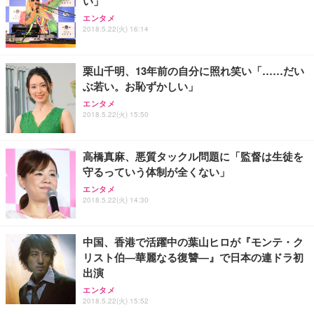
い」
エンタメ
2018.5.22(火) 16:14
栗山千明、13年前の自分に照れ笑い「……だい
ぶ若い。お恥ずかしい」
エンタメ
2018.5.22(火) 15:50
高橋真麻、悪質タックル問題に「監督は生徒を
守るっていう体制が全くない」
エンタメ
2018.5.22(火) 14:30
中国、香港で活躍中の葉山ヒロが『モンテ・ク
リスト伯―華麗なる復讐―』で日本の連ドラ初
出演
エンタメ
2018.5.22(火) 15:52