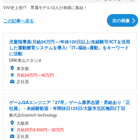
ViVi史上初!? 専属モデル12人が表紙に集結！
次の画像
この記事へ戻る
児童指導員/月給24万円～/年休120日以上/未経験可/ICTを活用
した運動療育システムを導入/「IT×福祉×運動」をキーワード
に活動
DRK青山スタジオ
東京都
月給24万円～40万円
正社員
ゲームQAエンジニア「27卒」ゲーム業界志望・昇給あり「正
社員」・未経験歓迎・年間休日125日/大阪市北区梅田2丁目
株式会社enrich technology
大阪府
月給25万6,500円～32万円
正社員