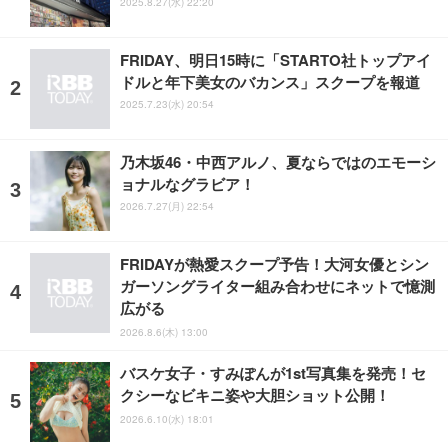
2025.8.27(水) 22:20
FRIDAY、明日15時に「STARTO社トップアイ
ドルと年下美女のバカンス」スクープを報道
2025.7.23(水) 20:54
乃木坂46・中西アルノ、夏ならではのエモーシ
ョナルなグラビア！
2026.7.27(月) 22:54
FRIDAYが熱愛スクープ予告！大河女優とシン
ガーソングライター組み合わせにネットで憶測
広がる
2026.8.6(木) 13:00
バスケ女子・すみぽんが1st写真集を発売！セ
クシーなビキニ姿や大胆ショット公開！
2026.6.10(水) 18:01