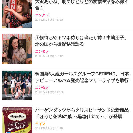
大沢あかね、劇団ひとりとの愛憎生活を赤裸々
告白
エンタメ
2018.5.24(木) 15:39
天候待ちやキツネ待ちは当たり前！中嶋朋子、
北の国から撮影秘話語る
エンタメ
2018.5.24(木) 15:42
韓国発6人組ガールズグループGFRIEND、日本
デビューアルバム発売記念フリーライブを敢行
エンタメ
2018.5.24(木) 14:23
ハーゲンダッツからクリスピーサンドの新商品
「ほうじ茶 和の菓 ～黒糖仕立て～」が登場
ライフ
2018.5.24(木) 14:26