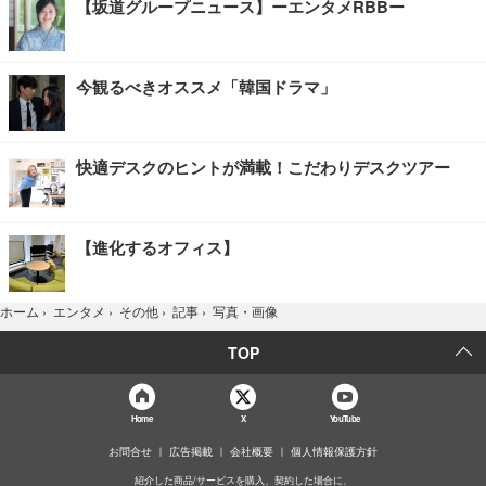
【坂道グループニュース】ーエンタメRBBー
今観るべきオススメ「韓国ドラマ」
快適デスクのヒントが満載！こだわりデスクツアー
【進化するオフィス】
写真・画像
ホーム
›
エンタメ
›
その他
›
記事
›
TOP
Home
X
YouTube
お問合せ
広告掲載
会社概要
個人情報保護方針
紹介した商品/サービスを購入、契約した場合に、