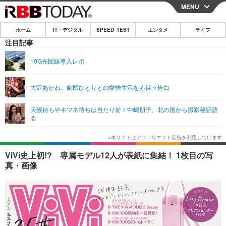
MENU
CLOSE
ホーム
IT・デジタル
SPEED TEST
エンタメ
ライフ
ホーム
注目記事
IT・デジタル
10G光回線導入レポ
IT・デジタルTOP
スマートフォン
SPEED TEST
大沢あかね、劇団ひとりとの愛憎生活を赤裸々告白
ネタ
ガジェット・ツール
エンタメ
天候待ちやキツネ待ちは当たり前！中嶋朋子、北の国から撮影秘話語
ショッピング
その他
る
エンタメTOP
映画・ドラマ
ライフ
韓流・K-POP
韓国・芸能
ライフTOP
グルメ
リリース一覧
ViVi史上初!? 専属モデル12人が表紙に集結！ 1枚目の写
音楽
スポーツ
ペット
ショッピング
真・画像
プッシュ通知の停止方法
グラビア
ブログ
その他
ショッピング
その他