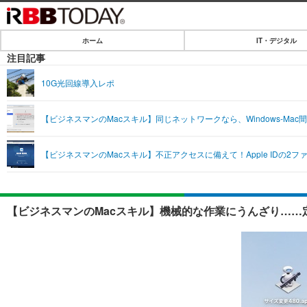
ホーム
IT・デジタル
ホーム
注目記事
IT・デジタル
10G光回線導入レポ
IT・デジタルTOP
SPEED TEST
【ビジネスマンのMacスキル】同じネットワークなら、Windows-M
ネタ
エンタメ
【ビジネスマンのMacスキル】不正アクセスに備えて！Apple IDの2
ショッピング
エンタメTOP
ライフ
韓流・K-POP
ライフTOP
リリース一覧
【ビジネスマンのMacスキル】機械的な作業にうんざり……
音楽
ペット
プッシュ通知の停止方法
グラビア
その他
ショッピング