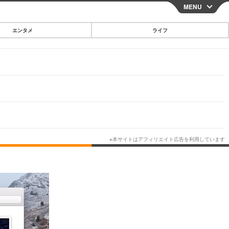
MENU
CLOSE
エンタメ
ライフ
スマートフォン
ガジェット・ツール
その他
映画・ドラマ
韓国・芸能
グルメ
スポーツ
ショッピング
ブログ
その他