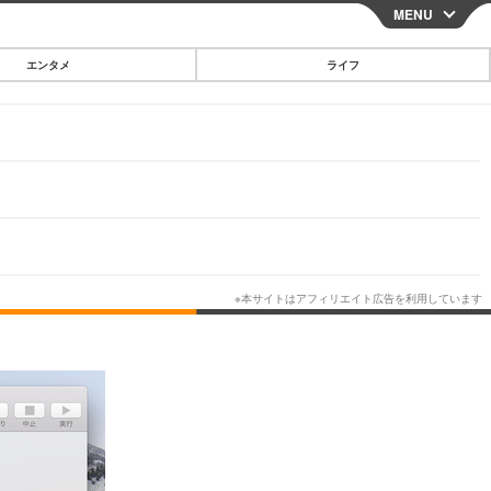
MENU
CLOSE
エンタメ
ライフ
スマートフォン
ガジェット・ツール
その他
映画・ドラマ
韓国・芸能
グルメ
スポーツ
ショッピング
ブログ
その他