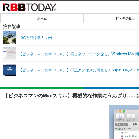
ホーム
IT・デジタル
ホーム
注目記事
IT・デジタル
10G光回線導入レポ
IT・デジタルTOP
SPEED TEST
【ビジネスマンのMacスキル】同じネットワークなら、Windows-M
ネタ
エンタメ
【ビジネスマンのMacスキル】不正アクセスに備えて！Apple IDの2
ショッピング
エンタメTOP
ライフ
韓流・K-POP
ライフTOP
リリース一覧
【ビジネスマンのMacスキル】機械的な作業にうんざり……
音楽
ペット
プッシュ通知の停止方法
グラビア
その他
ショッピング