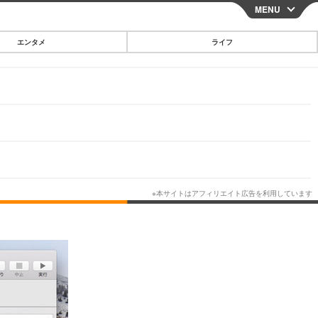
MENU
CLOSE
エンタメ
ライフ
スマートフォン
ガジェット・ツール
その他
映画・ドラマ
韓国・芸能
グルメ
スポーツ
ショッピング
ブログ
その他