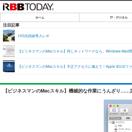
ホーム
IT・デジタル
ホーム
注目記事
IT・デジタル
10G光回線導入レポ
IT・デジタルTOP
SPEED TEST
【ビジネスマンのMacスキル】同じネットワークなら、Windows-M
ネタ
エンタメ
【ビジネスマンのMacスキル】不正アクセスに備えて！Apple IDの2
ショッピング
エンタメTOP
ライフ
韓流・K-POP
ライフTOP
リリース一覧
【ビジネスマンのMacスキル】機械的な作業にうんざり……
音楽
ペット
プッシュ通知の停止方法
グラビア
その他
ショッピング