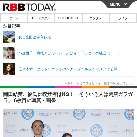
MENU
CLOSE
ホーム
IT・デジタル
SPEED TEST
エンタメ
ライフ
ホーム
注目記事
IT・デジタル
10G光回線導入レポ
IT・デジタルTOP
スマートフォン
SPEED TEST
小倉優子、息抜きはワイン一人飲み！「出会いの機会は……」
ネタ
ガジェット・ツール
エンタメ
佐々木希、ばっさりカットのヘアスタイルをインスタで公開
ショッピング
その他
エンタメTOP
映画・ドラマ
ライフ
韓流・K-POP
韓国・芸能
ライフTOP
グルメ
リリース一覧
岡田結実、彼氏に喫煙者はNG！「そういう人は閉店ガラガ
音楽
スポーツ
ペット
ショッピング
ラ」 6枚目の写真・画像
プッシュ通知の停止方法
グラビア
ブログ
その他
ショッピング
その他