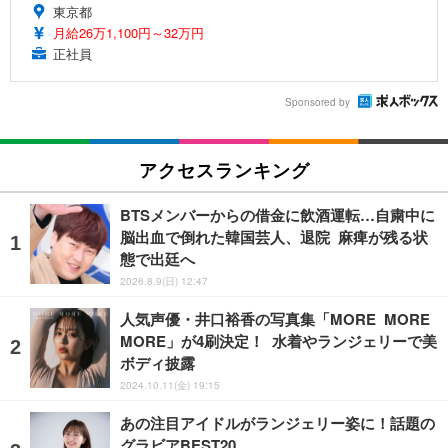
東京都
月給26万1,100円～32万円
正社員
Sponsored by
アクセスランキング
BTSメンバーからの借金に飲酒運転…自粛中に
脳出血で倒れた韓国芸人、退院 麻痺が残る状
態で出廷へ
2026.8.9(日) 12:47
人気声優・井口裕香の写真集「MORE MORE
MORE」が4刷決定！ 水着やランジェリーで美
ボディ披露
2024.10.11(金) 19:15
あの注目アイドルがランジェリー姿に！話題の
グラビアBEST20