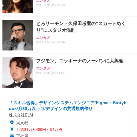
エンタメ
2018.5.31(木) 16:43
とろサーモン・久保田考案の“スカートめく
り”にスタジオ混乱
エンタメ
2018.5.31(木) 16:49
フジモン、ユッキーナのノーバンに大興奮
エンタメ
2018.5.31(木) 14:54
「スキル習得」デザインシステムエンジニア/Figma・Storyb
ook/月30万以上可/デザインの共通規約作り
株式会社ELM
東京都
月給31万8,400円～54万円
正社員