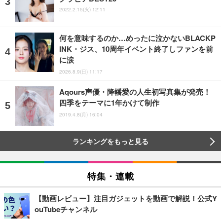
2022.2.15(火) 12:11
何を意味するのか…めったに泣かないBLACKP
INK・ジス、10周年イベント終了しファンを前
に涙
2026.8.9(日) 11:17
Aqours声優・降幡愛の人生初写真集が発売！
四季をテーマに1年かけて制作
2019.4.8(月) 16:04
ランキングをもっと見る
特集・連載
【動画レビュー】注目ガジェットを動画で解説！公式Y
ouTubeチャンネル