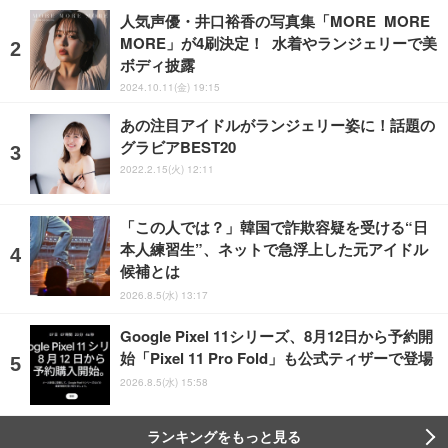
人気声優・井口裕香の写真集「MORE MORE
MORE」が4刷決定！ 水着やランジェリーで美
ボディ披露
2024.10.11(金) 19:15
あの注目アイドルがランジェリー姿に！話題の
グラビアBEST20
2022.2.15(火) 12:11
「この人では？」韓国で詐欺容疑を受ける“日
本人練習生”、ネットで急浮上した元アイドル
候補とは
2026.8.5(水) 13:17
Google Pixel 11シリーズ、8月12日から予約開
始「Pixel 11 Pro Fold」も公式ティザーで登場
2026.8.5(水) 15:58
ランキングをもっと見る