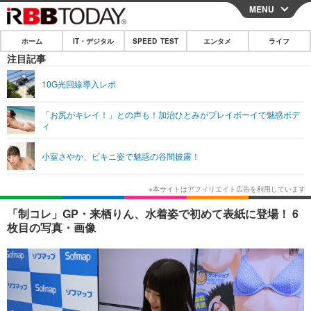
MENU
CLOSE
ホーム
IT・デジタル
SPEED TEST
エンタメ
ライフ
ホーム
注目記事
IT・デジタル
10G光回線導入レポ
IT・デジタルTOP
スマートフォン
SPEED TEST
「お尻がキレイ！」との声も！加治ひとみがプレイボーイで魅惑ボデ
ィ
ネタ
ガジェット・ツール
エンタメ
小室さやか、ビキニ姿で魅惑の谷間披露！
ショッピング
その他
エンタメTOP
映画・ドラマ
ライフ
韓流・K-POP
韓国・芸能
ライフTOP
グルメ
リリース一覧
「制コレ」GP・来栖りん、水着姿で初めて表紙に登場！ 6
音楽
スポーツ
ペット
ショッピング
枚目の写真・画像
プッシュ通知の停止方法
グラビア
ブログ
その他
ショッピング
その他