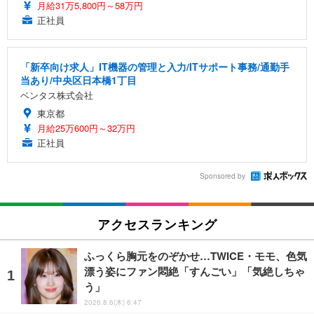
月給31万5,800円～58万円
正社員
「新卒向け求人」IT機器の管理と入力/ITサポート事務/通勤手
当あり/中央区日本橋1丁目
ベンタス株式会社
東京都
月給25万600円～32万円
正社員
Sponsored by
アクセスランキング
ふっくら胸元をのぞかせ…TWICE・モモ、色気
漂う姿にファン悶絶「すんごい」「気絶しちゃ
う」
2026.8.6(木) 6:47