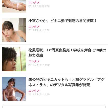
エンタメ
2019.7.10(水) 6:00
小室さやか、ビキニ姿で魅惑の谷間披露！
エンタメ
2019.7.9(火) 15:32
松風理咲、1st写真集発売！学校を舞台に18歳の
魅力凝縮
エンタメ
2019.7.9(火) 10:52
未公開のビキニカットも！元祖グラドル「アグ
ネス・ラム」のデジタル写真集が発売
エンタメ
2019.7.8(月) 16:39