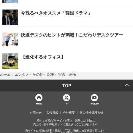
今観るべきオススメ「韓国ドラマ」
快適デスクのヒントが満載！こだわりデスクツアー
【進化するオフィス】
写真・画像
ホーム
›
エンタメ
›
その他
›
記事
›
TOP
Home
X
YouTube
お問合せ
広告掲載
会社概要
個人情報保護方針
紹介した商品/サービスを購入、契約した場合に、
売上の一部が弊社サイトに還元されることがあります。
当サイトに掲載の記事・見出し・写真・画像の無断転載を禁じます。