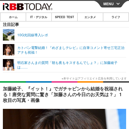
MENU
CLOSE
ホーム
IT・デジタル
SPEED TEST
エンタメ
ライフ
ホーム
注目記事
IT・デジタル
10G光回線導入レポ
IT・デジタルTOP
スマートフォン
SPEED TEST
カトパン電撃結婚！『めざましテレビ』に自筆コメント寄せ三宅正治
アナも祝福！
ネタ
ガジェット・ツール
エンタメ
明石家さんまの質問「朝も夜もキスするんでしょ？」に加藤綾子
ショッピング
その他
は……
エンタメTOP
映画・ドラマ
ライフ
韓流・K-POP
韓国・芸能
ライフTOP
グルメ
リリース一覧
加藤綾子、『イット！』でガチャピンから結婚を祝福され
音楽
スポーツ
ペット
ショッピング
る！唐突な質問に驚き「加藤さんの今日のお天気は？」 1
プッシュ通知の停止方法
枚目の写真・画像
グラビア
ブログ
その他
ショッピング
その他