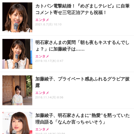
カトパン電撃結婚！『めざましテレビ』に自筆
コメント寄せ三宅正治アナも祝福！
エンタメ
2021.6.7(月) 10:10
明石家さんまの質問「朝も夜もキスするんでし
ょ？」に加藤綾子は……
エンタメ
2019.10.17(木) 0:47
加藤綾子、プライベート感あふれるグラビア披
露
エンタメ
2016.11.14(月) 8:06
加藤綾子、明石家さんまに“熱愛”を黙っていた
理由語る「なんか言っちゃいそう」
エンタメ
2019.10.16(水) 22:56