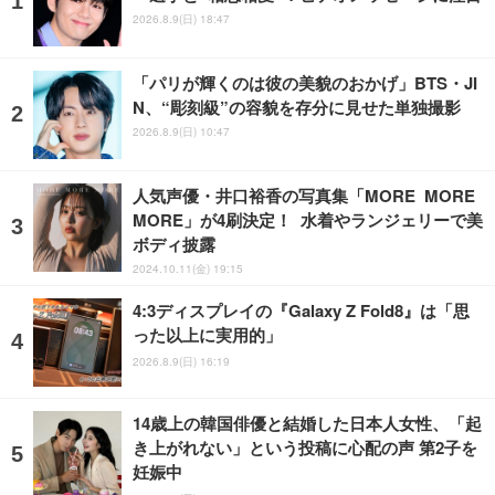
2026.8.9(日) 18:47
「パリが輝くのは彼の美貌のおかげ」BTS・JI
N、“彫刻級”の容貌を存分に見せた単独撮影
2026.8.9(日) 10:47
人気声優・井口裕香の写真集「MORE MORE
MORE」が4刷決定！ 水着やランジェリーで美
ボディ披露
2024.10.11(金) 19:15
4:3ディスプレイの『Galaxy Z Fold8』は「思
った以上に実用的」
2026.8.9(日) 16:19
14歳上の韓国俳優と結婚した日本人女性、「起
き上がれない」という投稿に心配の声 第2子を
妊娠中