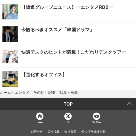
【坂道グループニュース】ーエンタメRBBー
今観るべきオススメ「韓国ドラマ」
快適デスクのヒントが満載！こだわりデスクツアー
【進化するオフィス】
写真・画像
ホーム
›
エンタメ
›
その他
›
記事
›
TOP
Home
X
YouTube
お問合せ
広告掲載
会社概要
個人情報保護方針