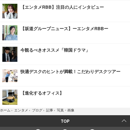
【エンタメRBB】注目の人にインタビュー
【坂道グループニュース】ーエンタメRBBー
今観るべきオススメ「韓国ドラマ」
快適デスクのヒントが満載！こだわりデスクツアー
【進化するオフィス】
写真・画像
ホーム
›
エンタメ
›
ブログ
›
記事
›
TOP