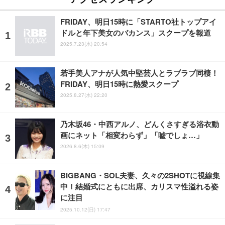
FRIDAY、明日15時に「STARTO社トップアイ
ドルと年下美女のバカンス」スクープを報道
2025.7.23(水) 20:54
若手美人アナが人気中堅芸人とラブラブ同棲！
FRIDAY、明日15時に熱愛スクープ
2025.8.27(水) 22:20
乃木坂46・中西アルノ、どんくさすぎる浴衣動
画にネット「相変わらず」「嘘でしょ…」
2026.8.6(木) 15:09
BIGBANG・SOL夫妻、久々の2SHOTに視線集
中！結婚式にともに出席、カリスマ性溢れる姿
に注目
2025.10.12(日) 17:47