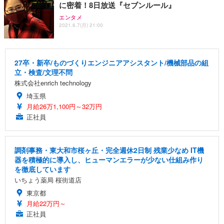
に密着！8日放送『セブンルール』
エンタメ
2021.6.7(月) 21:00
27卒・新卒/ものづくりエンジニアアシスタント/機械部品の組
立・検査/文理不問
株式会社enrich technology
埼玉県
月給26万1,100円～32万円
正社員
調剤事務・東大和市桜ヶ丘・完全週休2日制 残業少なめ IT機
器を積極的に導入し、ヒューマンエラーが少ない仕組み作り
を徹底しています
いちょう薬局 桜街道店
東京都
月給22万円～
正社員