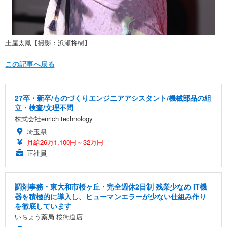
土屋太鳳【撮影：浜瀬将樹】
この記事へ戻る
27卒・新卒/ものづくりエンジニアアシスタント/機械部品の組
立・検査/文理不問
株式会社enrich technology
埼玉県
月給26万1,100円～32万円
正社員
調剤事務・東大和市桜ヶ丘・完全週休2日制 残業少なめ IT機
器を積極的に導入し、ヒューマンエラーが少ない仕組み作り
を徹底しています
いちょう薬局 桜街道店