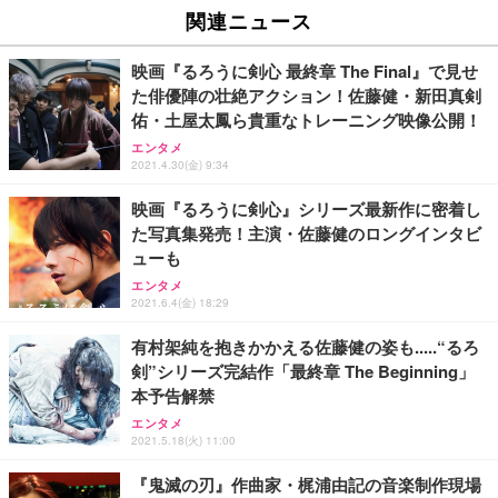
関連ニュース
映画『るろうに剣心 最終章 The Final』で見せ
た俳優陣の壮絶アクション！佐藤健・新田真剣
佑・土屋太鳳ら貴重なトレーニング映像公開！
エンタメ
2021.4.30(金) 9:34
映画『るろうに剣心』シリーズ最新作に密着し
た写真集発売！主演・佐藤健のロングインタビ
ューも
エンタメ
2021.6.4(金) 18:29
有村架純を抱きかかえる佐藤健の姿も.....“るろ
剣”シリーズ完結作「最終章 The Beginning」
本予告解禁
エンタメ
2021.5.18(火) 11:00
『鬼滅の刃』作曲家・梶浦由記の音楽制作現場