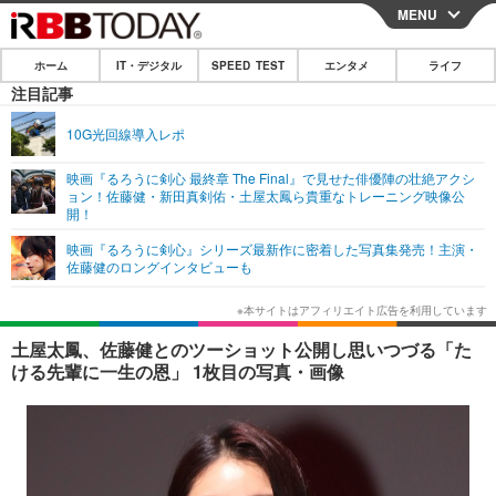
MENU
CLOSE
ホーム
IT・デジタル
SPEED TEST
エンタメ
ライフ
ホーム
注目記事
IT・デジタル
10G光回線導入レポ
IT・デジタルTOP
スマートフォン
SPEED TEST
映画『るろうに剣心 最終章 The Final』で見せた俳優陣の壮絶アクシ
ョン！佐藤健・新田真剣佑・土屋太鳳ら貴重なトレーニング映像公
ネタ
ガジェット・ツール
開！
エンタメ
映画『るろうに剣心』シリーズ最新作に密着した写真集発売！主演・
ショッピング
その他
エンタメTOP
映画・ドラマ
ライフ
佐藤健のロングインタビューも
韓流・K-POP
韓国・芸能
ライフTOP
グルメ
リリース一覧
土屋太鳳、佐藤健とのツーショット公開し思いつづる「た
音楽
スポーツ
ペット
ショッピング
プッシュ通知の停止方法
ける先輩に一生の恩」 1枚目の写真・画像
グラビア
ブログ
その他
ショッピング
その他