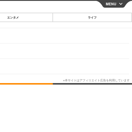
MENU
CLOSE
エンタメ
ライフ
スマートフォン
ガジェット・ツール
その他
映画・ドラマ
韓国・芸能
グルメ
スポーツ
ショッピング
ブログ
その他