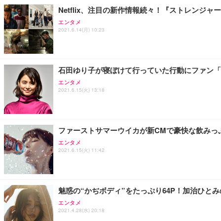
Netflix、注目の新作情報続々！『ストレンジ
エンタメ
2021.6.14(月) 10:23
石田ゆり子が寝ぼけて行っていた行動にファン「
エンタメ
2021.6.15(火) 13:18
ファーストサマーウイカが新CMで豪快な飲みっ
エンタメ
2021.6.15(火) 11:42
魅惑の“かぢボディ”をたっぷり64P！加治ひと
エンタメ
2021.4.28(水) 20:18