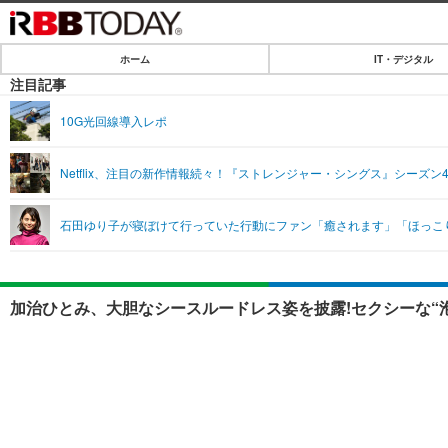
ホーム
IT・デジタル
ホーム
注目記事
IT・デジタル
10G光回線導入レポ
IT・デジタルTOP
SPEED TEST
Netflix、注目の新作情報続々！『ストレンジャー・シングス』シーズン
ネタ
エンタメ
石田ゆり子が寝ぼけて行っていた行動にファン「癒されます」「ほっこ
ショッピング
エンタメTOP
ライフ
韓流・K-POP
ライフTOP
リリース一覧
加治ひとみ、大胆なシースルードレス姿を披露!セクシーな“泡
音楽
ペット
プッシュ通知の停止方法
グラビア
その他
ショッピング