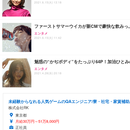
2021.6.15(火) 13:18
ファーストサマーウイカが新CMで豪快な飲みっ
エンタメ
2021.6.15(火) 11:42
魅惑の“かぢボディ”をたっぷり64P！加治ひと
エンタメ
2021.4.28(水) 20:18
未経験からなれる人気ゲームのQAエンジニア/寮・社宅・家賃補助
株式会社RK
東京都
月給30万円～51万8,000円
正社員