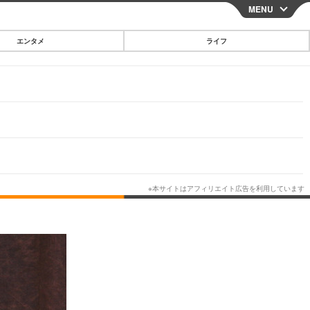
MENU
CLOSE
エンタメ
ライフ
スマートフォン
ガジェット・ツール
その他
映画・ドラマ
韓国・芸能
グルメ
スポーツ
ショッピング
ブログ
その他