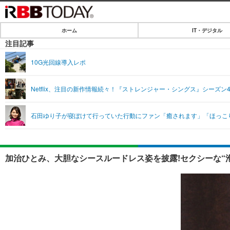
ホーム
IT・デジタル
ホーム
注目記事
IT・デジタル
10G光回線導入レポ
IT・デジタルTOP
SPEED TEST
Netflix、注目の新作情報続々！『ストレンジャー・シングス』シーズン
ネタ
エンタメ
石田ゆり子が寝ぼけて行っていた行動にファン「癒されます」「ほっこ
ショッピング
エンタメTOP
ライフ
韓流・K-POP
ライフTOP
リリース一覧
加治ひとみ、大胆なシースルードレス姿を披露!セクシーな“泡
音楽
ペット
プッシュ通知の停止方法
グラビア
その他
ショッピング