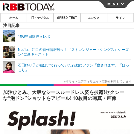
MENU
CLOSE
ホーム
IT・デジタル
SPEED TEST
エンタメ
ライフ
ホーム
注目記事
IT・デジタル
10G光回線導入レポ
IT・デジタルTOP
スマートフォン
SPEED TEST
Netflix、注目の新作情報続々！『ストレンジャー・シングス』シーズ
ン4に新キャストも
ネタ
ガジェット・ツール
エンタメ
石田ゆり子が寝ぼけて行っていた行動にファン「癒されます」「ほっ
ショッピング
その他
こり」
エンタメTOP
映画・ドラマ
ライフ
韓流・K-POP
韓国・芸能
ライフTOP
グルメ
リリース一覧
加治ひとみ、大胆なシースルードレス姿を披露!セクシー
音楽
スポーツ
ペット
ショッピング
な“泡ドン”ショットをアピール! 10枚目の写真・画像
プッシュ通知の停止方法
グラビア
ブログ
その他
ショッピング
その他