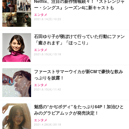
Netflix、注目の新作情報続々！『ストレンジャ
ー・シングス』シーズン4に新キャストも
エンタメ
2021.6.14(月) 10:23
石田ゆり子が寝ぼけて行っていた行動にファン
「癒されます」「ほっこり」
エンタメ
2021.6.15(火) 13:18
ファーストサマーウイカが新CMで豪快な飲み
っぷりを披露！
エンタメ
2021.6.15(火) 11:42
魅惑の“かぢボディ”をたっぷり64P！加治ひと
みのグラビアムックが発売決定！
エンタメ
2021.4.28(水) 20:18