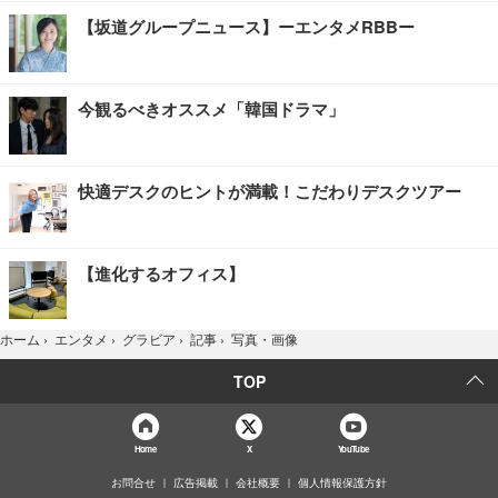
【坂道グループニュース】ーエンタメRBBー
今観るべきオススメ「韓国ドラマ」
快適デスクのヒントが満載！こだわりデスクツアー
【進化するオフィス】
写真・画像
ホーム
›
エンタメ
›
グラビア
›
記事
›
TOP
Home
X
YouTube
お問合せ
広告掲載
会社概要
個人情報保護方針