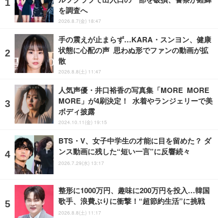
を調査へ
2026.8.7(金) 18:47
手の震えが止まらず…KARA・スンヨン、健康
状態に心配の声 思わぬ形でファンの動画が拡
散
2026.8.8(土) 11:47
人気声優・井口裕香の写真集「MORE MORE
MORE」が4刷決定！ 水着やランジェリーで美
ボディ披露
2024.10.11(金) 19:15
BTS・V、女子中学生の才能に目を留めた？ ダ
ンス動画に残した“短い一言”に反響続々
2026.7.29(水) 13:17
整形に1000万円、趣味に200万円を投入…韓国
歌手、浪費ぶりに衝撃！“超節約生活”に挑戦
2026.8.8(土) 11:17