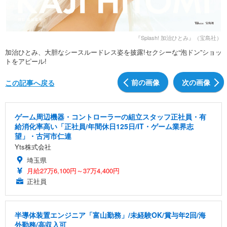
『Splash! 加治ひとみ』（宝島社）
加治ひとみ、大胆なシースルードレス姿を披露!セクシーな“泡ドン”ショッ
トをアピール!
前の画像
次の画像
この記事へ戻る
ゲーム周辺機器・コントローラーの組立スタッフ正社員・有
給消化率高い「正社員/年間休日125日/IT・ゲーム業界志
望」・古河市仁連
Yts株式会社
埼玉県
月給27万6,100円～37万4,400円
正社員
半導体装置エンジニア「富山勤務」/未経験OK/賞与年2回/海
外勤務/高収入可