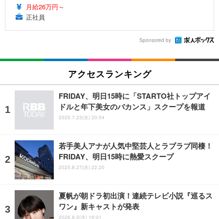
月給26万円～
正社員
Sponsored by
アクセスランキング
FRIDAY、明日15時に「STARTO社トップアイ
ドルと年下美女のバカンス」スクープを報道
2025.7.23(水) 20:54
若手美人アナが人気中堅芸人とラブラブ同棲！
FRIDAY、明日15時に熱愛スクープ
2025.8.27(水) 22:20
夏帆が朝ドラ初出演！連続テレビ小説『巡るス
ワン』新キャストが発表
2026.8.5(水) 16:01