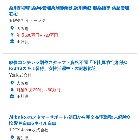
薬剤師/調剤薬局/管理薬剤師業務,調剤業務,服薬指導,薬歴管理,
在宅
有限会社イトーヤク
大阪府
年収600万円～720万円
正社員
映像コンテンツ制作スタッフ・資格不問「正社員/在宅相談O
K/SNSスキル習得」女性活躍中・未経験歓迎
Yts株式会社
大阪府
月給31万300円～60万円
正社員
Airbnbのカスタマーサポート/初日から完全在宅勤務!未経験O
K!髪色自由&ネイル自由
TDCX Japan株式会社
愛知県