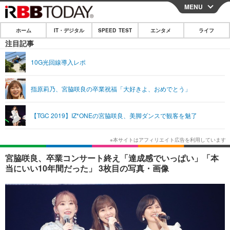
MENU
CLOSE
ホーム
IT・デジタル
SPEED TEST
エンタメ
ライフ
ホーム
注目記事
IT・デジタル
10G光回線導入レポ
IT・デジタルTOP
スマートフォン
SPEED TEST
指原莉乃、宮脇咲良の卒業祝福「大好きよ、おめでとう」
ネタ
ガジェット・ツール
エンタメ
【TGC 2019】IZ*ONEの宮脇咲良、美脚ダンスで観客を魅了
ショッピング
その他
エンタメTOP
映画・ドラマ
ライフ
韓流・K-POP
韓国・芸能
ライフTOP
グルメ
リリース一覧
宮脇咲良、卒業コンサート終え「達成感でいっぱい」「本
音楽
スポーツ
ペット
ショッピング
当にいい10年間だった」 3枚目の写真・画像
プッシュ通知の停止方法
グラビア
ブログ
その他
ショッピング
その他