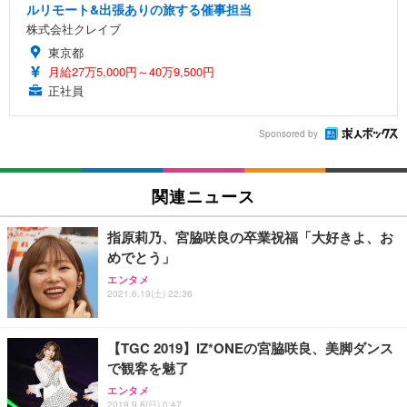
ルリモート&出張ありの旅する催事担当
株式会社クレイブ
東京都
月給27万5,000円～40万9,500円
正社員
Sponsored by
関連ニュース
指原莉乃、宮脇咲良の卒業祝福「大好きよ、お
めでとう」
エンタメ
2021.6.19(土) 22:36
【TGC 2019】IZ*ONEの宮脇咲良、美脚ダンス
で観客を魅了
エンタメ
2019.9.8(日) 0:47