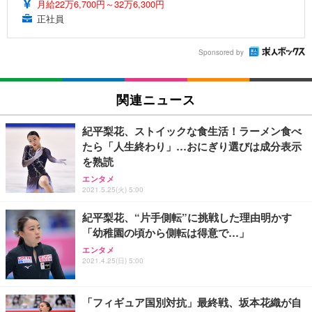
月給22万6,700円～32万6,300円
正社員
Sponsored by
関連ニュース
紀平梨花、ストイックな食生活！ラーメン食べ
たら「人生終わり」…おにぎり選びは成分表示
を熟読
エンタメ
2021.5.25(火) 5:00
紀平梨花、“片手側転”に挑戦した理由明かす
「幼稚園の頃から側転は得意で…」
エンタメ
2021.4.25(日) 5:00
「フィギュア国別対抗」最終戦、坂本花織が自