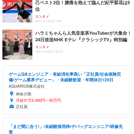
己ベスト2位！腰痛を抱えて臨んだ紀平梨花は5
位
エンタメ
2021.4.18(日) 0:20
ハラミちゃんら人気音楽系YouTuberが大集合！
24日放送NHK Eテレ『クラシックTV』特別編
エンタメ
2021.6.22(火) 20:57
ゲームQAエンジニア・有給消化率高い「正社員/社会保険完
備/ゲーム業界デビュー」・未経験歓迎・年間休日125日
AQUARIUS株式会社
神奈川県
月給31万2,400円～60万円
正社員
「まだ間に合う!」/未経験採用枠/デバッグエンジニア/研修充
実