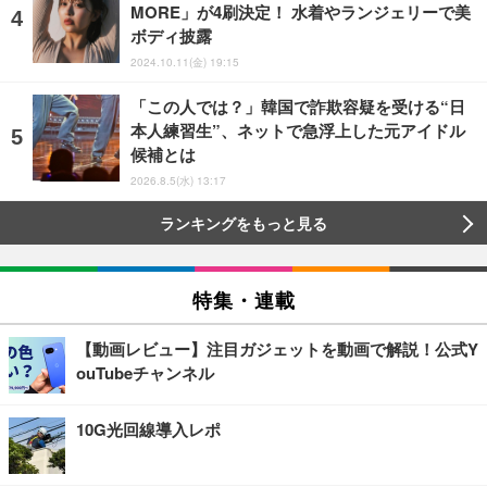
MORE」が4刷決定！ 水着やランジェリーで美
ボディ披露
2024.10.11(金) 19:15
「この人では？」韓国で詐欺容疑を受ける“日
本人練習生”、ネットで急浮上した元アイドル
候補とは
2026.8.5(水) 13:17
ランキングをもっと見る
特集・連載
【動画レビュー】注目ガジェットを動画で解説！公式Y
ouTubeチャンネル
10G光回線導入レポ