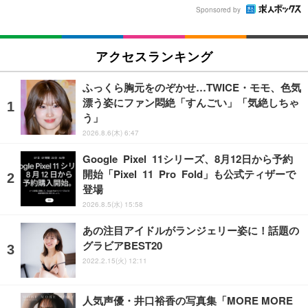
Sponsored by
アクセスランキング
ふっくら胸元をのぞかせ…TWICE・モモ、色気
漂う姿にファン悶絶「すんごい」「気絶しちゃ
う」
2026.8.6(木) 6:47
Google Pixel 11シリーズ、8月12日から予約
開始「Pixel 11 Pro Fold」も公式ティザーで
登場
2026.8.5(水) 15:58
あの注目アイドルがランジェリー姿に！話題の
グラビアBEST20
2022.2.15(火) 12:11
人気声優・井口裕香の写真集「MORE MORE