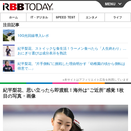
MENU
CLOSE
ホーム
IT・デジタル
SPEED TEST
エンタメ
ライフ
ホーム
注目記事
IT・デジタル
10G光回線導入レポ
IT・デジタルTOP
スマートフォン
SPEED TEST
紀平梨花、ストイックな食生活！ラーメン食べたら「人生終わり」…
おにぎり選びは成分表示を熟読
ネタ
ガジェット・ツール
エンタメ
紀平梨花、“片手側転”に挑戦した理由明かす「幼稚園の頃から側転は
ショッピング
その他
得意で…」
エンタメTOP
映画・ドラマ
ライフ
韓流・K-POP
韓国・芸能
ライフTOP
グルメ
リリース一覧
紀平梨花、思い立ったら即渡航！海外は“ご近所”感覚 1枚
音楽
スポーツ
ペット
ショッピング
目の写真・画像
プッシュ通知の停止方法
グラビア
ブログ
その他
ショッピング
その他