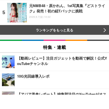
元NMB48・原かれん、1st写真集『どストライ
ク』発売！初の紐Tバックに挑戦
2026.8.7(金) 10:22
ランキングをもっと見る
特集・連載
【動画レビュー】注目ガジェットを動画で解説！公式Y
ouTubeチャンネル
10G光回線導入レポ
【アジア美食レポート】編集部注目のYouTuberがオス
スメ！タイ・バンコクに行ったら食べたいグルメをチ
ェック