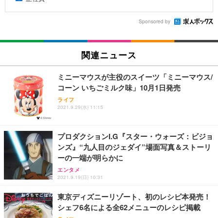
Sponsored by
関連ニュース
ミニーマウスが主役のスイーツ「ミニーマウス/
コーン いちごミルク味」10月1日発売
ライフ
2021.9.29(水) 11:15
プロダクションI.G『スター・ウォーズ：ビジョ
ンズ』“九人目のジェダイ”場面写真＆ストーリ
ーの一端が明らかに
エンタメ
2021.9.19(日) 10:31
東京ディズニーリゾート、初のレシピ本発売！
シェフ6名による全62メニューのレシピ掲載