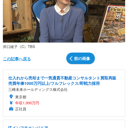
井口綾子（C）TBS
前の画像
この記事へ戻る
仕入れから売却まで一気通貫不動産コンサルタント買取再販
売買年俸1000万円以上/フルフレックス/即戦力採用
三崎未来ホールディングス株式会社
東京都
年収1,000万円
正社員
ITインフラエンジニア