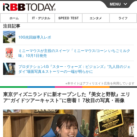
MENU
CLOSE
ホーム
IT・デジタル
SPEED TEST
エンタメ
ライフ
ホーム
注目記事
IT・デジタル
10G光回線導入レポ
IT・デジタルTOP
スマートフォン
SPEED TEST
ミニーマウスが主役のスイーツ「ミニーマウス/コーン いちごミルク
味」10月1日発売
ネタ
ガジェット・ツール
エンタメ
プロダクションI.G『スター・ウォーズ：ビジョンズ』“九人目のジェ
ショッピング
その他
ダイ”場面写真＆ストーリーの一端が明らかに
エンタメTOP
映画・ドラマ
ライフ
韓流・K-POP
韓国・芸能
ライフTOP
グルメ
リリース一覧
東京ディズニランドに新オープンした『美女と野獣』エリ
音楽
スポーツ
ペット
ショッピング
ア“ガイドツアーキャスト”に密着！ 7枚目の写真・画像
プッシュ通知の停止方法
グラビア
ブログ
その他
ショッピング
その他