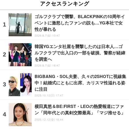
アクセスランキング
ゴルフクラブで襲撃、BLACKPINKの10周年イ
ベントに激怒したファンの説も…YG本社で女
性が暴れる
2026.8.7(金) 10:47
韓国YGエンタ社屋を襲撃したのは日本人…ゴ
ルフクラブで出入口の一部を破損、警察が経緯
を調査へ
2026.8.7(金) 18:47
BIGBANG・SOL夫妻、久々の2SHOTに視線集
中！結婚式にともに出席、カリスマ性溢れる姿
に注目
2025.10.12(日) 17:47
横田真悠＆BE:FIRST・LEOの熱愛報道にファ
ン「同年代との真剣交際最高」「マジ推せる」
2025.12.12(金) 18:44