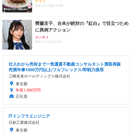
ライフ
2021.9.17(金) 15:49
齊藤京子、台本が絶対の『紅白』で目立つため
に異例アクション
エンタメ
2021.10.2(土) 5:00
仕入れから売却まで一気通貫不動産コンサルタント買取再販
売買年俸1000万円以上/フルフレックス/即戦力採用
三崎未来ホールディングス株式会社
東京都
年収1,000万円
正社員
ITインフラエンジニア
日創工業株式会社
東京都