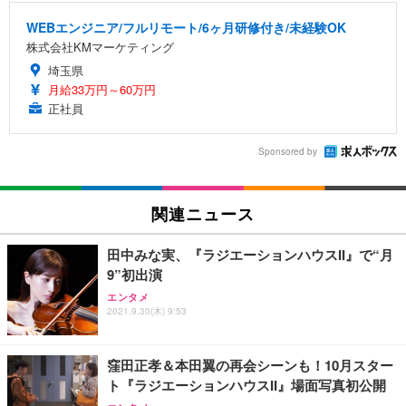
WEBエンジニア/フルリモート/6ヶ月研修付き/未経験OK
株式会社KMマーケティング
埼玉県
月給33万円～60万円
正社員
Sponsored by
関連ニュース
田中みな実、『ラジエーションハウスII』で“月
9”初出演
エンタメ
2021.9.30(木) 9:53
窪田正孝＆本田翼の再会シーンも！10月スター
ト『ラジエーションハウスII』場面写真初公開