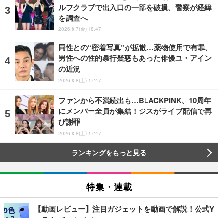
ルフクラブで出入口の一部を破損、警察が経緯
を調査へ
2026.8.7(金) 18:47
同性との“密着写真”が拡散…薬物使用で有罪、
男性への性的暴行疑惑もあった俳優ユ・アイン
の近況
2026.8.8(土) 17:47
ファンから不満続出も…BLACKPINK、10周年
にメンバー全員が集結！ジスがライブ配信で再
び謝罪
2026.8.8(土) 17:47
ランキングをもっと見る
特集・連載
【動画レビュー】注目ガジェットを動画で解説！公式Y