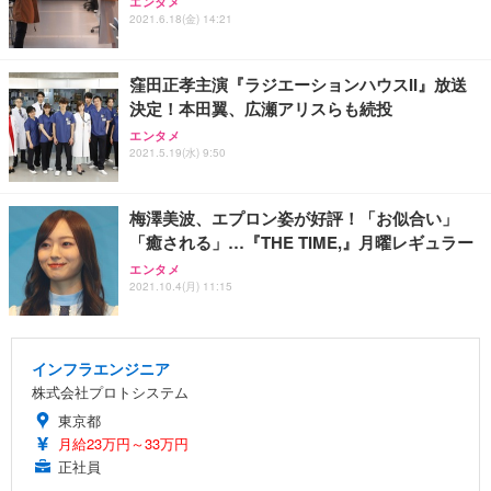
エンタメ
2021.6.18(金) 14:21
窪田正孝主演『ラジエーションハウスII』放送
決定！本田翼、広瀬アリスらも続投
エンタメ
2021.5.19(水) 9:50
梅澤美波、エプロン姿が好評！「お似合い」
「癒される」…『THE TIME,』月曜レギュラー
エンタメ
2021.10.4(月) 11:15
インフラエンジニア
株式会社プロトシステム
東京都
月給23万円～33万円
正社員