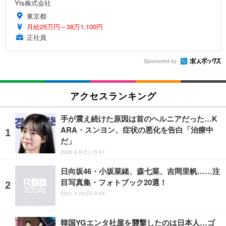
Yts株式会社
東京都
月給25万円～38万1,100円
正社員
Sponsored by
アクセスランキング
手が震え続けた原因は首のヘルニアだった…K
ARA・スンヨン、症状の悪化を告白「治療中
だ」
2026.8.8(土) 15:47
日向坂46・小坂菜緒、森七菜、吉岡里帆……注
目写真集・フォトブック20選！
2021.4.25(日) 9:45
韓国YGエンタ社屋を襲撃したのは日本人…ゴ