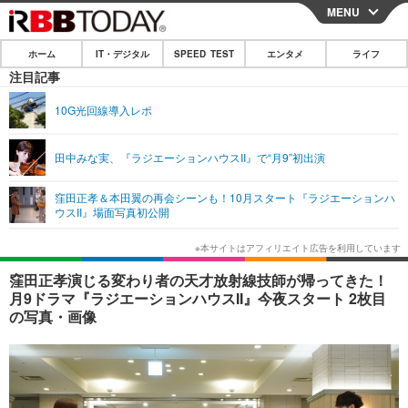
MENU
CLOSE
ホーム
IT・デジタル
SPEED TEST
エンタメ
ライフ
ホーム
注目記事
IT・デジタル
10G光回線導入レポ
IT・デジタルTOP
スマートフォン
SPEED TEST
田中みな実、『ラジエーションハウスII』で“月9”初出演
ネタ
ガジェット・ツール
エンタメ
窪田正孝＆本田翼の再会シーンも！10月スタート『ラジエーションハ
ショッピング
その他
ウスII』場面写真初公開
エンタメTOP
映画・ドラマ
ライフ
韓流・K-POP
韓国・芸能
ライフTOP
グルメ
リリース一覧
窪田正孝演じる変わり者の天才放射線技師が帰ってきた！
音楽
スポーツ
ペット
ショッピング
月9ドラマ『ラジエーションハウスII』今夜スタート 2枚目
プッシュ通知の停止方法
の写真・画像
グラビア
ブログ
その他
ショッピング
その他