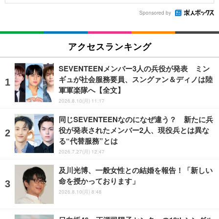
Sponsored by
アクセスランキング
SEVENTEENメンバー3人の兵役が発表 ミン
ギュが社会服務要員、スングァン＆ディノは陸
軍軍楽隊へ【全文】
2026.8.10(月) 11:17
同じSEVENTEENなのになぜ違う？ 新たに兵
役が発表されたメンバー2人、現役兵とは異な
る“代替服務”とは
2026.7.27(月) 12:47
及川光博、一般女性との結婚を報告！「新しい
命を授かっております」
2026.8.10(月) 8:48