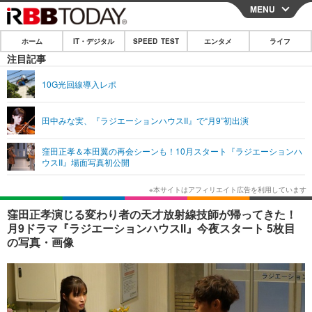
MENU
CLOSE
ホーム
IT・デジタル
SPEED TEST
エンタメ
ライフ
ホーム
注目記事
IT・デジタル
10G光回線導入レポ
IT・デジタルTOP
スマートフォン
SPEED TEST
田中みな実、『ラジエーションハウスII』で“月9”初出演
ネタ
ガジェット・ツール
エンタメ
窪田正孝＆本田翼の再会シーンも！10月スタート『ラジエーションハ
ショッピング
その他
ウスII』場面写真初公開
エンタメTOP
映画・ドラマ
ライフ
韓流・K-POP
韓国・芸能
ライフTOP
グルメ
リリース一覧
窪田正孝演じる変わり者の天才放射線技師が帰ってきた！
音楽
スポーツ
ペット
ショッピング
月9ドラマ『ラジエーションハウスII』今夜スタート 5枚目
プッシュ通知の停止方法
の写真・画像
グラビア
ブログ
その他
ショッピング
その他