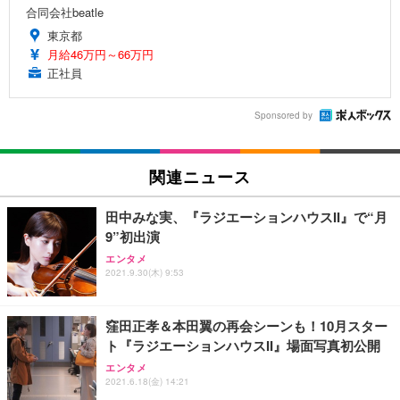
合同会社beatle
東京都
月給46万円～66万円
正社員
Sponsored by
関連ニュース
田中みな実、『ラジエーションハウスII』で“月
9”初出演
エンタメ
2021.9.30(木) 9:53
窪田正孝＆本田翼の再会シーンも！10月スター
ト『ラジエーションハウスII』場面写真初公開
エンタメ
2021.6.18(金) 14:21