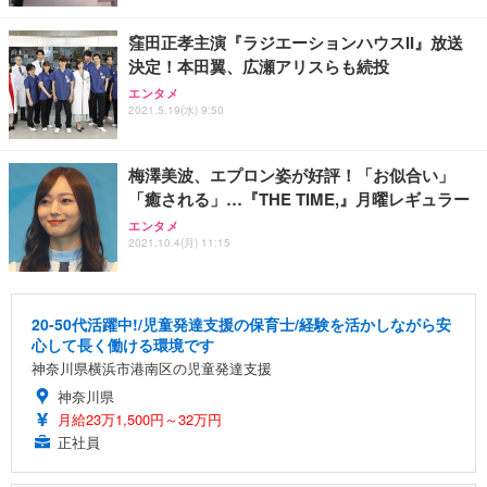
窪田正孝主演『ラジエーションハウスII』放送
決定！本田翼、広瀬アリスらも続投
エンタメ
2021.5.19(水) 9:50
梅澤美波、エプロン姿が好評！「お似合い」
「癒される」…『THE TIME,』月曜レギュラー
エンタメ
2021.10.4(月) 11:15
20-50代活躍中!/児童発達支援の保育士/経験を活かしながら安
心して長く働ける環境です
神奈川県横浜市港南区の児童発達支援
神奈川県
月給23万1,500円～32万円
正社員