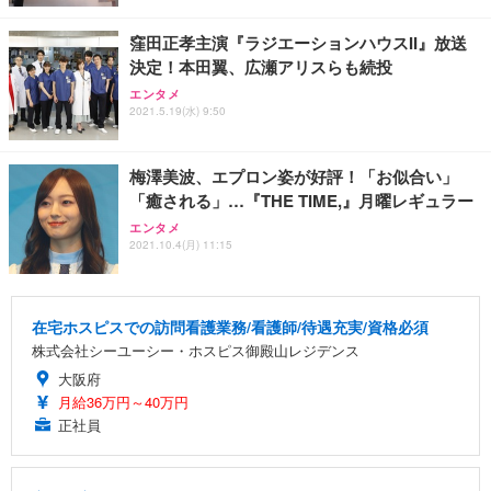
窪田正孝主演『ラジエーションハウスII』放送
決定！本田翼、広瀬アリスらも続投
エンタメ
2021.5.19(水) 9:50
梅澤美波、エプロン姿が好評！「お似合い」
「癒される」…『THE TIME,』月曜レギュラー
エンタメ
2021.10.4(月) 11:15
在宅ホスピスでの訪問看護業務/看護師/待遇充実/資格必須
株式会社シーユーシー・ホスピス御殿山レジデンス
大阪府
月給36万円～40万円
正社員