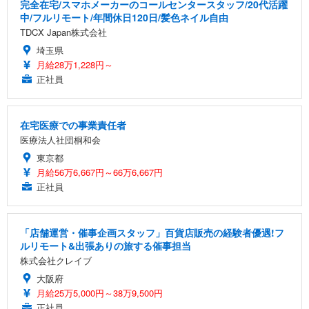
完全在宅/スマホメーカーのコールセンタースタッフ/20代活躍
中/フルリモート/年間休日120日/髪色ネイル自由
TDCX Japan株式会社
埼玉県
月給28万1,228円～
正社員
在宅医療での事業責任者
医療法人社団桐和会
東京都
月給56万6,667円～66万6,667円
正社員
「店舗運営・催事企画スタッフ」百貨店販売の経験者優遇!フ
ルリモート&出張ありの旅する催事担当
株式会社クレイブ
大阪府
月給25万5,000円～38万9,500円
正社員