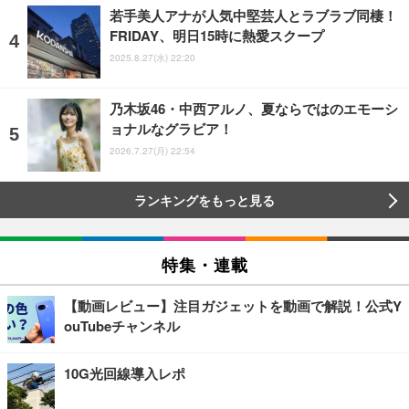
若手美人アナが人気中堅芸人とラブラブ同棲！
FRIDAY、明日15時に熱愛スクープ
2025.8.27(水) 22:20
乃木坂46・中西アルノ、夏ならではのエモーシ
ョナルなグラビア！
2026.7.27(月) 22:54
ランキングをもっと見る
特集・連載
【動画レビュー】注目ガジェットを動画で解説！公式Y
ouTubeチャンネル
10G光回線導入レポ