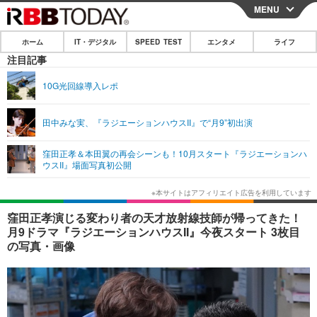
MENU
CLOSE
ホーム
IT・デジタル
SPEED TEST
エンタメ
ライフ
ホーム
注目記事
IT・デジタル
10G光回線導入レポ
IT・デジタルTOP
スマートフォン
SPEED TEST
田中みな実、『ラジエーションハウスII』で“月9”初出演
ネタ
ガジェット・ツール
エンタメ
窪田正孝＆本田翼の再会シーンも！10月スタート『ラジエーションハ
ショッピング
その他
ウスII』場面写真初公開
エンタメTOP
映画・ドラマ
ライフ
韓流・K-POP
韓国・芸能
ライフTOP
グルメ
リリース一覧
窪田正孝演じる変わり者の天才放射線技師が帰ってきた！
音楽
スポーツ
ペット
ショッピング
月9ドラマ『ラジエーションハウスII』今夜スタート 3枚目
プッシュ通知の停止方法
の写真・画像
グラビア
ブログ
その他
ショッピング
その他