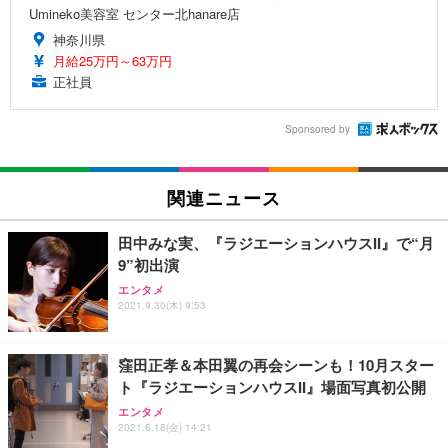
Umineko美容室 センター北hanare店
神奈川県
月給25万円～63万円
正社員
Sponsored by
関連ニュース
田中みな実、『ラジエーションハウスII』で“月
9”初出演
エンタメ
2021.9.30(木) 9:53
窪田正孝＆本田翼の再会シーンも！10月スター
ト『ラジエーションハウスII』場面写真初公開
エンタメ
2021.6.18(金) 14:21