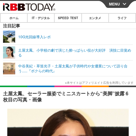
MENU
CLOSE
ホーム
IT・デジタル
SPEED TEST
エンタメ
ライフ
ホーム
注目記事
IT・デジタル
10G光回線導入レポ
IT・デジタルTOP
スマートフォン
SPEED TEST
土屋太鳳、小学校の劇で演じた酔っぱらい役が大好評 演技に目覚め
る
ネタ
ガジェット・ツール
エンタメ
中谷美紀・草笛光子・土屋太鳳が子供時代や女優業について語り合
ショッピング
その他
う......『ボクらの時代』
エンタメTOP
映画・ドラマ
ライフ
韓流・K-POP
韓国・芸能
ライフTOP
グルメ
リリース一覧
土屋太鳳、セーラー服姿でミニスカートから“美脚”披露 6
音楽
スポーツ
ペット
ショッピング
枚目の写真・画像
プッシュ通知の停止方法
グラビア
ブログ
その他
ショッピング
その他