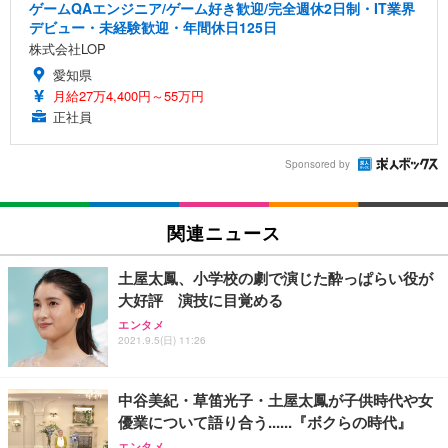
ゲームQAエンジニア/ゲーム好き歓迎/完全週休2日制・IT業界
デビュー・未経験歓迎・年間休日125日
株式会社LOP
愛知県
月給27万4,400円～55万円
正社員
Sponsored by
関連ニュース
土屋太鳳、小学校の劇で演じた酔っぱらい役が
大好評 演技に目覚める
エンタメ
2021.9.5(日) 11:26
中谷美紀・草笛光子・土屋太鳳が子供時代や女
優業について語り合う......『ボクらの時代』
エンタメ