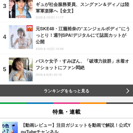
ギュが社会服務要員、スングァン＆ディノは陸
軍軍楽隊へ【全文】
2026.8.10(月) 11:17
元SKE48・江籠裕奈の“エンジェルボディ”にう
っとり！週刊SPA!デジタルにて誌面カットが
公開
2026.8.10(月) 10:08
バスケ女子・すみぽん、「破壊力抜群」水着オ
フショットにファン悶絶
2026.8.6(木) 20:18
ランキングをもっと見る
特集・連載
【動画レビュー】注目ガジェットを動画で解説！公式Y
ouTubeチャンネル