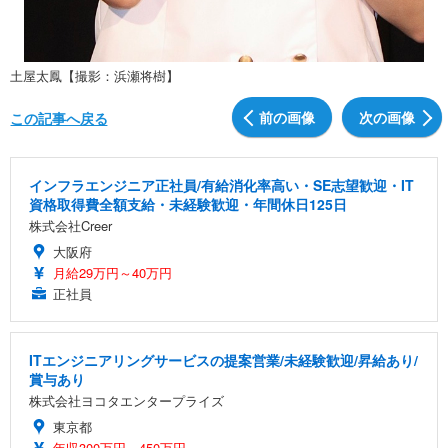
土屋太鳳【撮影：浜瀬将樹】
前の画像
次の画像
この記事へ戻る
インフラエンジニア正社員/有給消化率高い・SE志望歓迎・IT
資格取得費全額支給・未経験歓迎・年間休日125日
株式会社Creer
大阪府
月給29万円～40万円
正社員
ITエンジニアリングサービスの提案営業/未経験歓迎/昇給あり/
賞与あり
株式会社ヨコタエンタープライズ
東京都
年収300万円～450万円