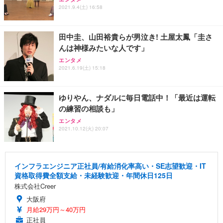
2021.9.4(土) 16:58
田中圭、山田裕貴らが男泣き! 土屋太鳳「圭さ
んは神様みたいな人です」
エンタメ
2021.6.19(土) 15:18
ゆりやん、ナダルに毎日電話中！「最近は運転
の練習の相談も」
エンタメ
2021.10.12(火) 20:07
インフラエンジニア正社員/有給消化率高い・SE志望歓迎・IT
資格取得費全額支給・未経験歓迎・年間休日125日
株式会社Creer
大阪府
月給29万円～40万円
正社員