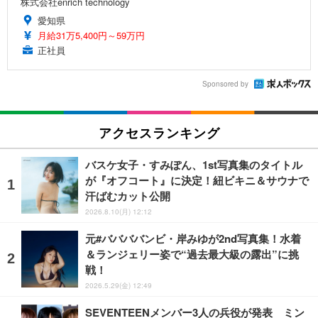
株式会社enrich technology
愛知県
月給31万5,400円～59万円
正社員
Sponsored by
アクセスランキング
バスケ女子・すみぽん、1st写真集のタイトル
が『オフコート』に決定！紐ビキニ＆サウナで
汗ばむカット公開
2026.8.10(月) 12:12
元#ババババンビ・岸みゆが2nd写真集！水着
＆ランジェリー姿で“過去最大級の露出”に挑
戦！
2026.5.29(金) 12:49
SEVENTEENメンバー3人の兵役が発表 ミン