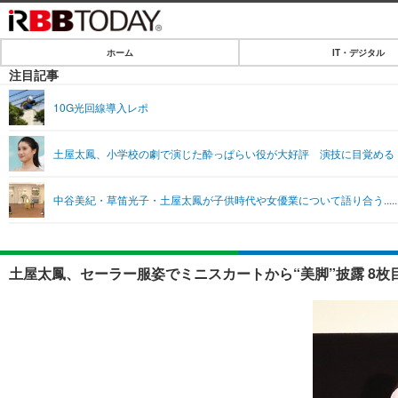
ホーム
IT・デジタル
ホーム
注目記事
IT・デジタル
10G光回線導入レポ
IT・デジタルTOP
SPEED TEST
土屋太鳳、小学校の劇で演じた酔っぱらい役が大好評 演技に目覚める
ネタ
エンタメ
中谷美紀・草笛光子・土屋太鳳が子供時代や女優業について語り合う....
ショッピング
エンタメTOP
ライフ
韓流・K-POP
ライフTOP
リリース一覧
土屋太鳳、セーラー服姿でミニスカートから“美脚”披露 8枚
音楽
ペット
プッシュ通知の停止方法
グラビア
その他
ショッピング