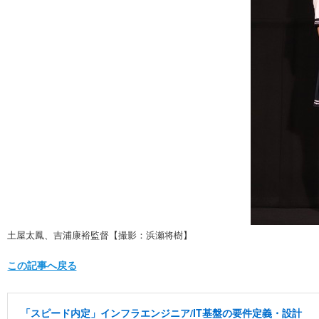
土屋太鳳、吉浦康裕監督【撮影：浜瀬将樹】
この記事へ戻る
「スピード内定」インフラエンジニア/IT基盤の要件定義・設計