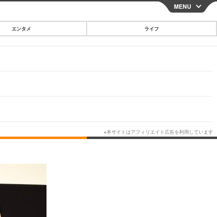
MENU
CLOSE
エンタメ
ライフ
スマートフォン
ガジェット・ツール
その他
映画・ドラマ
韓国・芸能
グルメ
スポーツ
ショッピング
ブログ
その他