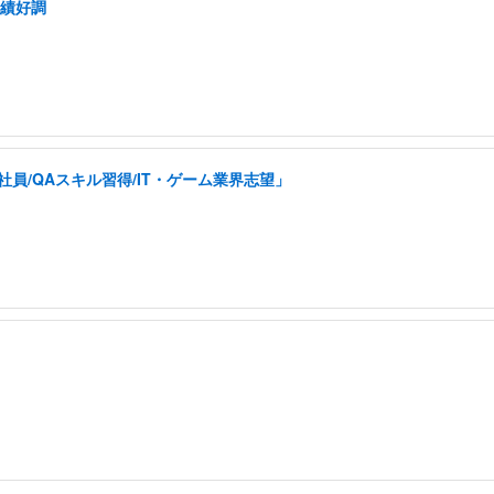
業績好調
員/QAスキル習得/IT・ゲーム業界志望」