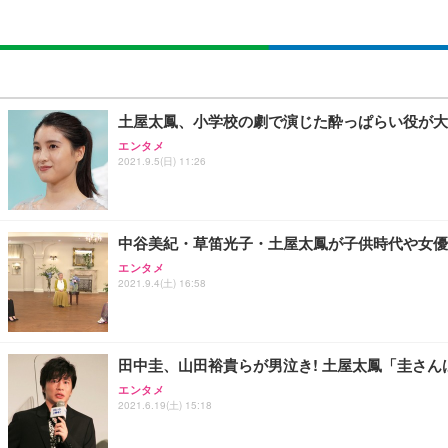
土屋太鳳、小学校の劇で演じた酔っぱらい役が大
エンタメ
2021.9.5(日) 11:26
中谷美紀・草笛光子・土屋太鳳が子供時代や女優業に
エンタメ
2021.9.4(土) 16:58
田中圭、山田裕貴らが男泣き! 土屋太鳳「圭さ
エンタメ
2021.6.19(土) 15:18