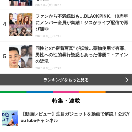
2026.8.7(金) 18:47
ファンから不満続出も…BLACKPINK、10周年
にメンバー全員が集結！ジスがライブ配信で再
び謝罪
2026.8.8(土) 17:47
同性との“密着写真”が拡散…薬物使用で有罪、
男性への性的暴行疑惑もあった俳優ユ・アイン
の近況
2026.8.8(土) 17:47
ランキングをもっと見る
特集・連載
【動画レビュー】注目ガジェットを動画で解説！公式Y
ouTubeチャンネル