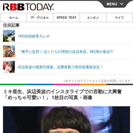
MENU
CLOSE
ホーム
IT・デジタル
SPEED TEST
エンタメ
ライフ
ホーム
注目記事
IT・デジタル
10G光回線導入レポ
IT・デジタルTOP
スマートフォン
SPEED TEST
「勝手に妄想！ ぼくたちの理想の浜辺美波」MC陣が暴走!?
ネタ
ガジェット・ツール
エンタメ
浜辺美波の最新写真集、反響多数で発売前重版決定！
ショッピング
その他
エンタメTOP
映画・ドラマ
ライフ
韓流・K-POP
韓国・芸能
ライフTOP
グルメ
リリース一覧
ミキ亜生、浜辺美波のインスタライブでの言動に大興奮
音楽
スポーツ
ペット
ショッピング
「めっちゃ可愛い！」 1枚目の写真・画像
プッシュ通知の停止方法
グラビア
ブログ
その他
ショッピング
その他