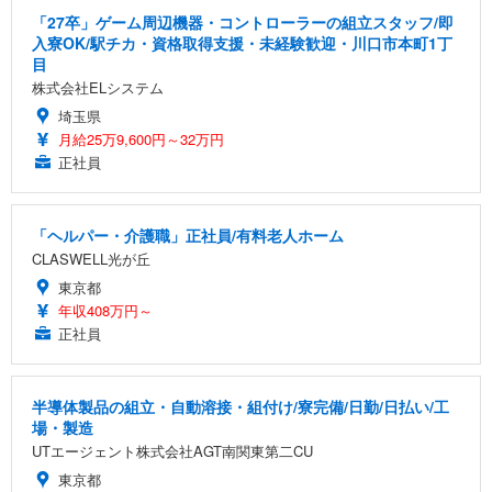
「27卒」ゲーム周辺機器・コントローラーの組立スタッフ/即
入寮OK/駅チカ・資格取得支援・未経験歓迎・川口市本町1丁
目
株式会社ELシステム
埼玉県
月給25万9,600円～32万円
正社員
「ヘルパー・介護職」正社員/有料老人ホーム
CLASWELL光が丘
東京都
年収408万円～
正社員
半導体製品の組立・自動溶接・組付け/寮完備/日勤/日払い/工
場・製造
UTエージェント株式会社AGT南関東第二CU
東京都