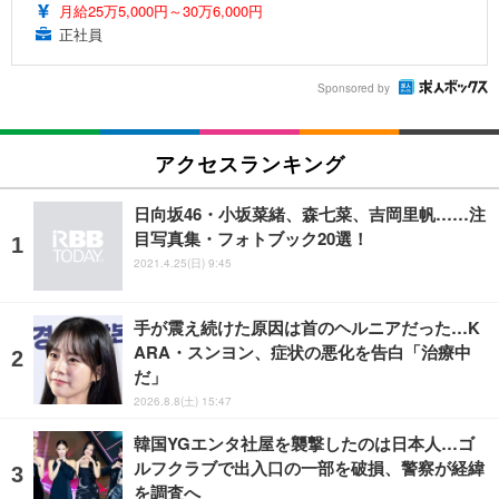
月給25万5,000円～30万6,000円
正社員
Sponsored by
アクセスランキング
日向坂46・小坂菜緒、森七菜、吉岡里帆……注
目写真集・フォトブック20選！
2021.4.25(日) 9:45
手が震え続けた原因は首のヘルニアだった…K
ARA・スンヨン、症状の悪化を告白「治療中
だ」
2026.8.8(土) 15:47
韓国YGエンタ社屋を襲撃したのは日本人…ゴ
ルフクラブで出入口の一部を破損、警察が経緯
を調査へ