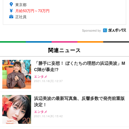
東京都
月給53万円～73万円
正社員
Sponsored by
関連ニュース
「勝手に妄想！ ぼくたちの理想の浜辺美波」M
C陣が暴走!?
エンタメ
2021.10.18(月) 12:37
浜辺美波の最新写真集、反響多数で発売前重版
決定！
エンタメ
2021.10.14(木) 15:42