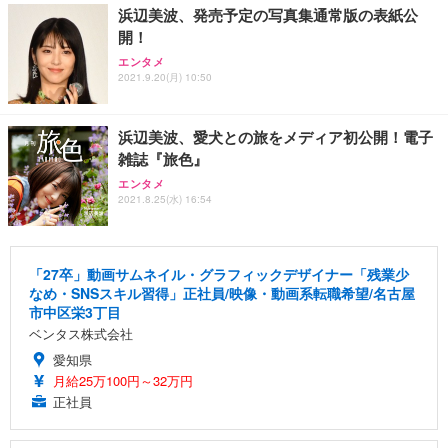
浜辺美波、発売予定の写真集通常版の表紙公
開！
エンタメ
2021.9.20(月) 10:50
浜辺美波、愛犬との旅をメディア初公開！電子
雑誌『旅色』
エンタメ
2021.8.25(水) 16:54
「27卒」動画サムネイル・グラフィックデザイナー「残業少
なめ・SNSスキル習得」正社員/映像・動画系転職希望/名古屋
市中区栄3丁目
ベンタス株式会社
愛知県
月給25万100円～32万円
正社員