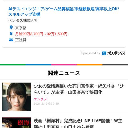
AIテストエンジニア/ゲーム品質検証/未経験歓迎/高卒以上OK/
スキルアップ支援
ベンタス株式会社
東京都
月給20万3,700円～32万1,500円
正社員
Sponsored by
関連ニュース
少女の愛憎劇描いた芥川賞作家・綿矢りさ『ひ
らいて』が主演・山田杏奈で映画化
エンタメ
2021.2.12(金) 9:45
映画『樹海村』完成記念LINE LIVE開催！W主
演の山田杏奈・山口まゆら登壇