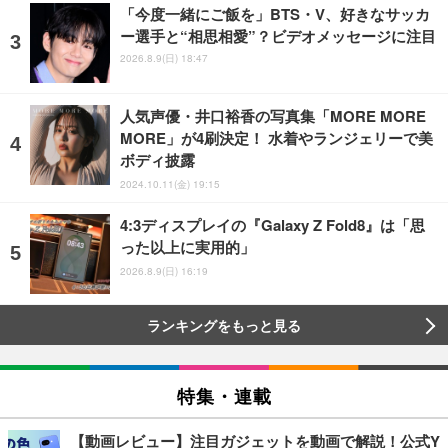
「今度一緒にご飯を」BTS・V、好きなサッカ
ー選手と“相思相愛”？ビデオメッセージに注目
2026.8.9(日) 18:47
人気声優・井口裕香の写真集「MORE MORE
MORE」が4刷決定！ 水着やランジェリーで美
ボディ披露
2024.10.11(金) 19:15
4:3ディスプレイの『Galaxy Z Fold8』は「思
った以上に実用的」
2026.8.9(日) 16:19
ランキングをもっと見る
特集・連載
【動画レビュー】注目ガジェットを動画で解説！公式Y