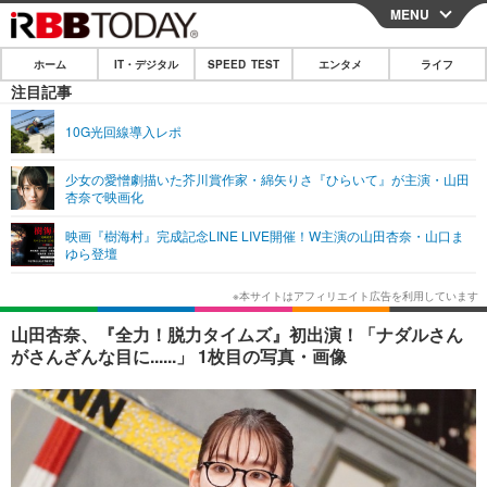
MENU
CLOSE
ホーム
IT・デジタル
SPEED TEST
エンタメ
ライフ
ホーム
注目記事
IT・デジタル
10G光回線導入レポ
IT・デジタルTOP
スマートフォン
SPEED TEST
少女の愛憎劇描いた芥川賞作家・綿矢りさ『ひらいて』が主演・山田
杏奈で映画化
ネタ
ガジェット・ツール
エンタメ
映画『樹海村』完成記念LINE LIVE開催！W主演の山田杏奈・山口ま
ショッピング
その他
ゆら登壇
エンタメTOP
映画・ドラマ
ライフ
韓流・K-POP
韓国・芸能
ライフTOP
グルメ
リリース一覧
山田杏奈、『全力！脱力タイムズ』初出演！「ナダルさん
音楽
スポーツ
ペット
ショッピング
がさんざんな目に......」 1枚目の写真・画像
プッシュ通知の停止方法
グラビア
ブログ
その他
ショッピング
その他