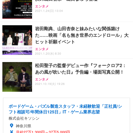
エンタメ
2021.1.24(日) 13:04
岩田剛典、山田杏奈と妹みたいな関係築け
た……映画「名も無き世界のエンドロール」大
ヒット祈願イベント
エンタメ
2021.1.20(水) 8:30
松田聖子の監督デビュー作『フォークロア2：
あの風が吹いた日』予告編・場面写真公開！
エンタメ
2021.10.19(火) 19:26
ボードゲーム・パズル製造スタッフ・未経験歓迎「正社員/シ
フト相談可/年間休日125日」IT・ゲーム業界志望
株式会社キソシン
神奈川県
月給27万1,300円～37万5,000円