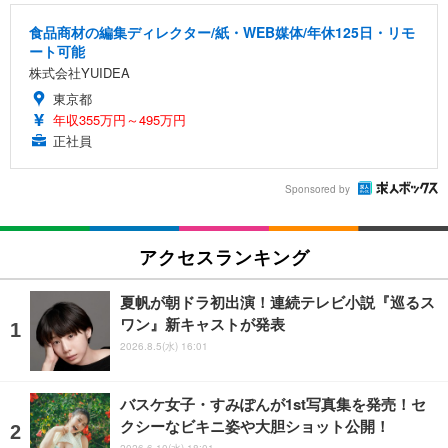
食品商材の編集ディレクター/紙・WEB媒体/年休125日・リモ
ート可能
株式会社YUIDEA
東京都
年収355万円～495万円
正社員
Sponsored by
アクセスランキング
夏帆が朝ドラ初出演！連続テレビ小説『巡るス
ワン』新キャストが発表
2026.8.5(水) 16:01
バスケ女子・すみぽんが1st写真集を発売！セ
クシーなビキニ姿や大胆ショット公開！