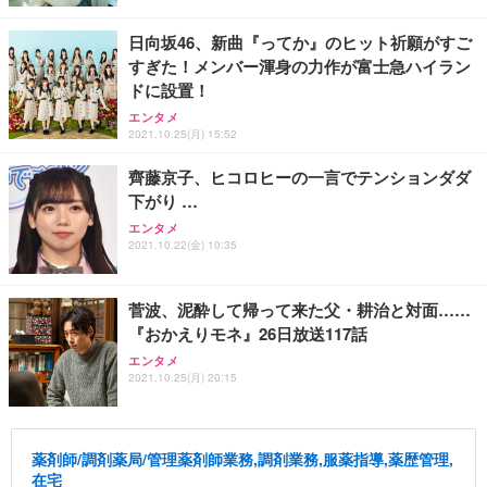
日向坂46、新曲『ってか』のヒット祈願がすご
すぎた！メンバー渾身の力作が富士急ハイラン
ドに設置！
エンタメ
2021.10.25(月) 15:52
齊藤京子、ヒコロヒーの一言でテンションダダ
下がり …
エンタメ
2021.10.22(金) 10:35
菅波、泥酔して帰って来た父・耕治と対面……
『おかえりモネ』26日放送117話
エンタメ
2021.10.25(月) 20:15
薬剤師/調剤薬局/管理薬剤師業務,調剤業務,服薬指導,薬歴管理,
在宅