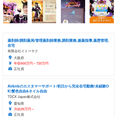
薬剤師/調剤薬局/管理薬剤師業務,調剤業務,服薬指導,薬歴管理,
在宅
有限会社イトーヤク
大阪府
年収600万円～720万円
正社員
Airbnbのカスタマーサポート/初日から完全在宅勤務!未経験O
K!髪色自由&ネイル自由
TDCX Japan株式会社
愛知県
月給26万円～
正社員