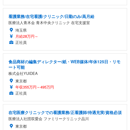
看護業務/在宅看護/クリニック/日勤のみ/高月給
医療法人青木会 青木中央クリニック 在宅支援室
埼玉県
月給28万円～
正社員
食品商材の編集ディレクター/紙・WEB媒体/年休125日・リモ
ート可能
株式会社YUIDEA
東京都
年収355万円～495万円
正社員
在宅医療クリニックでの看護業務/正看護師/待遇充実/資格必須
医療法人社団双愛会 ファミリークリニック品川
東京都