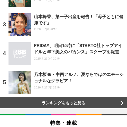
2026.6.10(水) 18:01
山本舞香、第一子出産を報告！「母子ともに健
康です」
2026.8.7(金) 8:10
FRIDAY、明日15時に「STARTO社トップアイ
ドルと年下美女のバカンス」スクープを報道
2025.7.23(水) 20:54
乃木坂46・中西アルノ、夏ならではのエモーシ
ョナルなグラビア！
2026.7.27(月) 22:54
ランキングをもっと見る
特集・連載