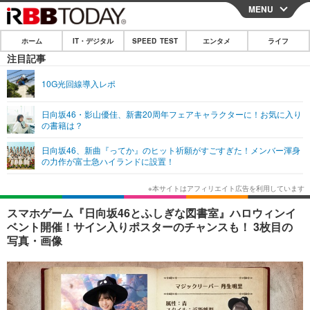
MENU
CLOSE
ホーム
IT・デジタル
SPEED TEST
エンタメ
ライフ
ホーム
注目記事
IT・デジタル
10G光回線導入レポ
IT・デジタルTOP
スマートフォン
SPEED TEST
日向坂46・影山優佳、新書20周年フェアキャラクターに！お気に入り
の書籍は？
ネタ
ガジェット・ツール
エンタメ
日向坂46、新曲『ってか』のヒット祈願がすごすぎた！メンバー渾身
ショッピング
その他
の力作が富士急ハイランドに設置！
エンタメTOP
映画・ドラマ
ライフ
韓流・K-POP
韓国・芸能
ライフTOP
グルメ
リリース一覧
スマホゲーム『日向坂46とふしぎな図書室』ハロウィンイ
音楽
スポーツ
ペット
ショッピング
ベント開催！サイン入りポスターのチャンスも！ 3枚目の
プッシュ通知の停止方法
写真・画像
グラビア
ブログ
その他
ショッピング
その他