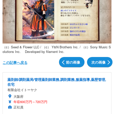
（c）Seed & Flower LLC / （c） Y&N Brothers Inc. / （c）Sony Music S
olutions Inc. Developed by filament Inc.
前の画像
次の画像
この記事へ戻る
薬剤師/調剤薬局/管理薬剤師業務,調剤業務,服薬指導,薬歴管理,
在宅
有限会社イトーヤク
大阪府
年収600万円～720万円
正社員