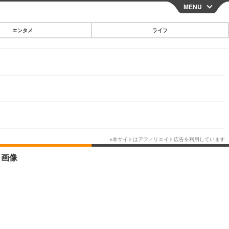
MENU
CLOSE
エンタメ
ライフ
スマートフォン
ガジェット・ツール
その他
映画・ドラマ
韓国・芸能
グルメ
・画像
スポーツ
ショッピング
ブログ
その他