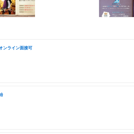
/オンライン面接可
始