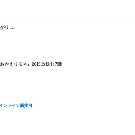
下がり …
かえりモネ』26日放送117話
/オンライン面接可