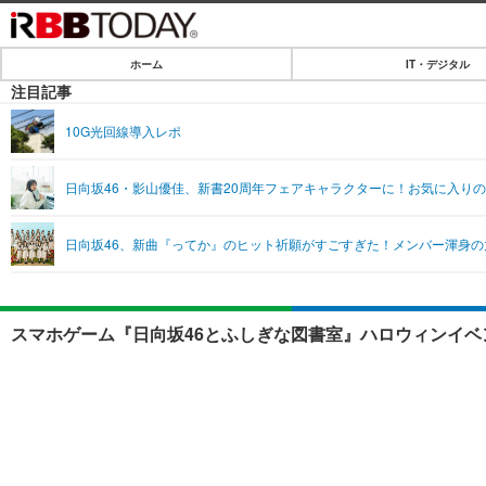
ホーム
IT・デジタル
ホーム
注目記事
IT・デジタル
10G光回線導入レポ
IT・デジタルTOP
SPEED TEST
日向坂46・影山優佳、新書20周年フェアキャラクターに！お気に入り
ネタ
エンタメ
日向坂46、新曲『ってか』のヒット祈願がすごすぎた！メンバー渾身
ショッピング
エンタメTOP
ライフ
韓流・K-POP
ライフTOP
リリース一覧
スマホゲーム『日向坂46とふしぎな図書室』ハロウィンイベ
音楽
ペット
プッシュ通知の停止方法
グラビア
その他
ショッピング