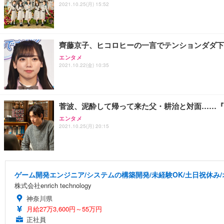
2021.10.25(月) 15:52
齊藤京子、ヒコロヒーの一言でテンションダダ
エンタメ
2021.10.22(金) 10:35
菅波、泥酔して帰って来た父・耕治と対面……『お
エンタメ
2021.10.25(月) 20:15
ゲーム開発エンジニア/システムの構築開発/未経験OK/土日祝休み
株式会社enrich technology
神奈川県
月給27万3,600円～55万円
正社員