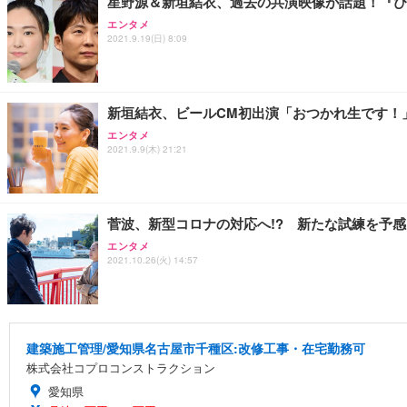
星野源＆新垣結衣、過去の共演映像が話題！『ぴ
エンタメ
2021.9.19(日) 8:09
新垣結衣、ビールCM初出演「おつかれ生です！
エンタメ
2021.9.9(木) 21:21
菅波、新型コロナの対応へ!? 新たな試練を予
エンタメ
2021.10.26(火) 14:57
建築施工管理/愛知県名古屋市千種区:改修工事・在宅勤務可
株式会社コプロコンストラクション
愛知県