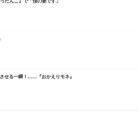
ったんこ』で「僕の妻です」
」
感させる一瞬！……『おかえりモネ』