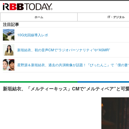
ホーム
IT・デジタル
ホーム
注目記事
IT・デジタル
10G光回線導入レポ
IT・デジタルTOP
SPEED TEST
新垣結衣、初の音声CMで“ラジオパーソナリティ”や“ASMR”
ネタ
エンタメ
星野源＆新垣結衣、過去の共演映像が話題！『ぴったんこ』で「僕の妻
ショッピング
エンタメTOP
ライフ
韓流・K-POP
ライフTOP
リリース一覧
新垣結衣、「メルティーキッス」CMで“メルティベア”と可
音楽
ペット
プッシュ通知の停止方法
グラビア
その他
ショッピング