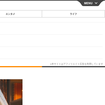
MENU
CLOSE
エンタメ
ライフ
スマートフォン
ガジェット・ツール
その他
映画・ドラマ
韓国・芸能
グルメ
スポーツ
ショッピング
ブログ
その他