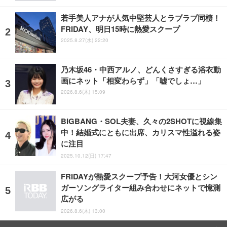
若手美人アナが人気中堅芸人とラブラブ同棲！
FRIDAY、明日15時に熱愛スクープ
2025.8.27(水) 22:20
乃木坂46・中西アルノ、どんくさすぎる浴衣動
画にネット「相変わらず」「嘘でしょ…」
2026.8.6(木) 15:09
BIGBANG・SOL夫妻、久々の2SHOTに視線集
中！結婚式にともに出席、カリスマ性溢れる姿
に注目
2025.10.12(日) 17:47
FRIDAYが熱愛スクープ予告！大河女優とシン
ガーソングライター組み合わせにネットで憶測
広がる
2026.8.6(木) 13:00