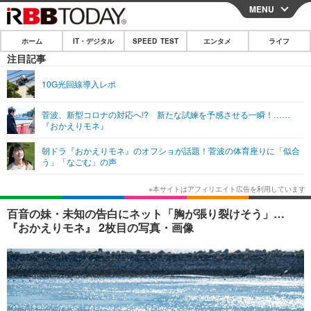
MENU
CLOSE
ホーム
IT・デジタル
SPEED TEST
エンタメ
ライフ
ホーム
注目記事
IT・デジタル
10G光回線導入レポ
IT・デジタルTOP
スマートフォン
SPEED TEST
菅波、新型コロナの対応へ!? 新たな試練を予感させる一瞬！……
『おかえりモネ』
ネタ
ガジェット・ツール
エンタメ
朝ドラ『おかえりモネ』のオフショが話題！菅波の体育座りに「似合
ショッピング
その他
う」「なごむ」の声
エンタメTOP
映画・ドラマ
ライフ
韓流・K-POP
韓国・芸能
ライフTOP
グルメ
リリース一覧
百音の妹・未知の告白にネット「胸が張り裂けそう」…
音楽
スポーツ
ペット
ショッピング
『おかえりモネ』 2枚目の写真・画像
プッシュ通知の停止方法
グラビア
ブログ
その他
ショッピング
その他