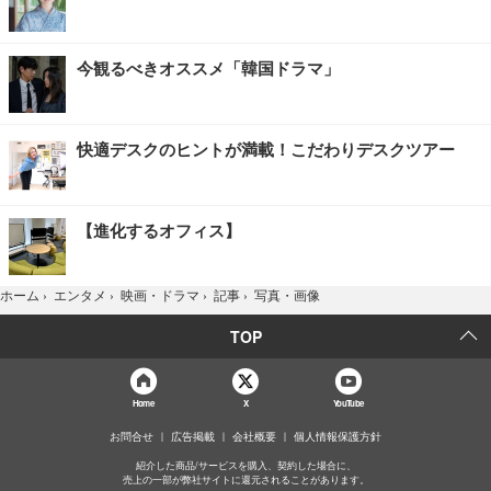
今観るべきオススメ「韓国ドラマ」
快適デスクのヒントが満載！こだわりデスクツアー
【進化するオフィス】
写真・画像
ホーム
›
エンタメ
›
映画・ドラマ
›
記事
›
TOP
Home
X
YouTube
お問合せ
広告掲載
会社概要
個人情報保護方針
紹介した商品/サービスを購入、契約した場合に、
売上の一部が弊社サイトに還元されることがあります。