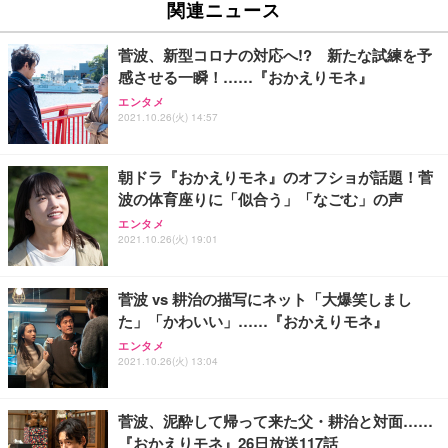
関連ニュース
菅波、新型コロナの対応へ!? 新たな試練を予
感させる一瞬！……『おかえりモネ』
エンタメ
2021.10.26(火) 14:57
朝ドラ『おかえりモネ』のオフショが話題！菅
波の体育座りに「似合う」「なごむ」の声
エンタメ
2021.10.26(火) 19:01
菅波 vs 耕治の描写にネット「大爆笑しまし
た」「かわいい」……『おかえりモネ』
エンタメ
2021.10.26(火) 13:04
菅波、泥酔して帰って来た父・耕治と対面……
『おかえりモネ』26日放送117話