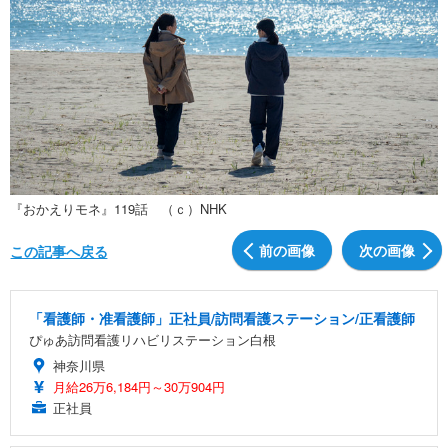
『おかえりモネ』119話 （ｃ）NHK
前の画像
次の画像
この記事へ戻る
「看護師・准看護師」正社員/訪問看護ステーション/正看護師
ぴゅあ訪問看護リハビリステーション白根
神奈川県
月給26万6,184円～30万904円
正社員