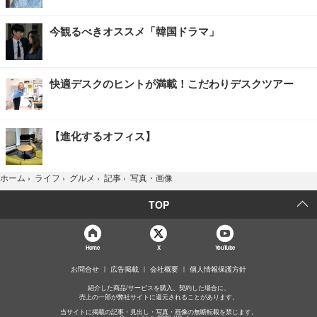
今観るべきオススメ「韓国ドラマ」
快適デスクのヒントが満載！こだわりデスクツアー
【進化するオフィス】
写真・画像
ホーム
›
ライフ
›
グルメ
›
記事
›
TOP
Home
X
YouTube
お問合せ
広告掲載
会社概要
個人情報保護方針
紹介した商品/サービスを購入、契約した場合に、
売上の一部が弊社サイトに還元されることがあります。
当サイトに掲載の記事・見出し・写真・画像の無断転載を禁じます。