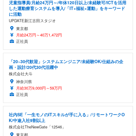
児童指導員/月給24万円～/年休120日以上/未経験可/ICTを活用
した運動療育システムを導入/「IT×福祉×運動」をキーワード
に活動
UPDATE新江古田スタジオ
東京都
月給24万円～40万1,472円
正社員
「20~30代歓迎」システムエンジニア/未経験OK/仕組みの企
画・設計/20代30代活躍中
株式会社大斗
神奈川県
月給30万9,000円～59万円
正社員
社内SE「一生モノのITスキルが手に入る」/リモートワークO
K/中途入社9割以上
株式会社TheNewGate「12546」
東京都