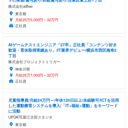
トの実装/賞与あり/昇給賞与あり/台東区東上野1丁目
株式会社alBee
東京都
月給25万5,000円～32万円
正社員
AIゲームテストエンジニア「27卒」正社員「コンテンツ好き
歓迎・育休取得実績あり」/IT業界デビュー/横浜市西区南幸2
丁目
株式会社プロジェクトトリガー
神奈川県
月給25万7,000円～32万円
正社員
児童指導員/月給24万円～/年休120日以上/未経験可/ICTを活用
した運動療育システムを導入/「IT×福祉×運動」をキーワード
に活動
UPDATE新江古田スタジオ
東京都