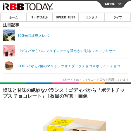
MENU
CLOSE
ホーム
IT・デジタル
SPEED TEST
エンタメ
ライフ
ホーム
注目記事
IT・デジタル
10G光回線導入レポ
IT・デジタルTOP
スマートフォン
SPEED TEST
ゴディバからバレンタインデーを華やかに彩るショコリキサー
ネタ
ガジェット・ツール
エンタメ
GODIVAから2種のマリトッツオ！ダークチョコ＆ホワイトチョコ
ショッピング
その他
エンタメTOP
映画・ドラマ
ライフ
韓流・K-POP
韓国・芸能
ライフTOP
グルメ
リリース一覧
塩味と甘味の絶妙なバランス！ゴディバから「ポテトチッ
音楽
スポーツ
ペット
ショッピング
プス チョコレート」 1枚目の写真・画像
プッシュ通知の停止方法
グラビア
ブログ
その他
ショッピング
その他