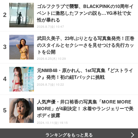
ゴルフクラブで襲撃、BLACKPINKの10周年イ
ベントに激怒したファンの説も…YG本社で女
性が暴れる
2026.8.7(金) 10:47
武田久美子、23年ぶりとなる写真集発売！圧巻
のスタイルとセクシーさを見せつける先行カッ
トを公開
2026.6.25(木) 10:29
元NMB48・原かれん、1st写真集『どストライ
ク』発売！初の紐Tバックに挑戦
2026.8.7(金) 10:22
人気声優・井口裕香の写真集「MORE MORE
MORE」が4刷決定！ 水着やランジェリーで美
ボディ披露
2024.10.11(金) 19:15
ランキングをもっと見る