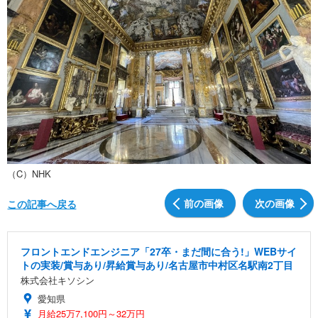
（C）NHK
前の画像
次の画像
この記事へ戻る
フロントエンドエンジニア「27卒・まだ間に合う!」WEBサイ
トの実装/賞与あり/昇給賞与あり/名古屋市中村区名駅南2丁目
株式会社キソシン
愛知県
月給25万7,100円～32万円