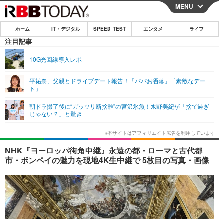
MENU
CLOSE
ホーム
IT・デジタル
SPEED TEST
エンタメ
ライフ
ホーム
注目記事
IT・デジタル
10G光回線導入レポ
IT・デジタルTOP
スマートフォン
SPEED TEST
平祐奈、父親とドライブデート報告！「パパお洒落」「素敵なデー
ト」
ネタ
ガジェット・ツール
エンタメ
朝ドラ撮了後に“ガッツリ断捨離”の宮沢氷魚！水野美紀が「捨て過ぎ
ショッピング
その他
じゃない？」と驚き
エンタメTOP
映画・ドラマ
ライフ
韓流・K-POP
韓国・芸能
ライフTOP
グルメ
リリース一覧
NHK『ヨーロッパ街角中継』永遠の都・ローマと古代都
音楽
スポーツ
ペット
ショッピング
市・ボンペイの魅力を現地4K生中継で 5枚目の写真・画像
プッシュ通知の停止方法
グラビア
ブログ
その他
ショッピング
その他