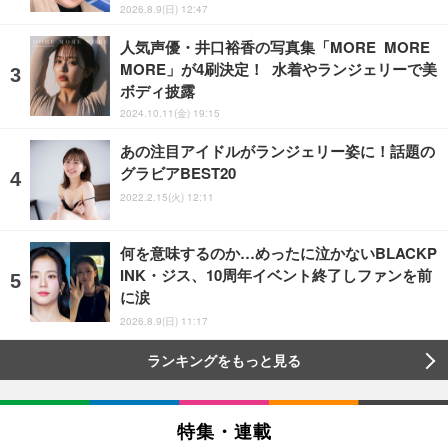
2026.8.9(日) 12:47
人気声優・井口裕香の写真集「MORE MORE
MORE」が4刷決定！ 水着やランジェリーで美
ボディ披露
2024.10.11(金) 19:15
あの注目アイドルがランジェリー姿に！話題の
グラビアBEST20
2022.2.15(火) 12:11
何を意味するのか…めったに泣かないBLACKP
INK・ジス、10周年イベント終了しファンを前
に涙
2026.8.9(日) 11:17
ランキングをもっと見る
特集・連載