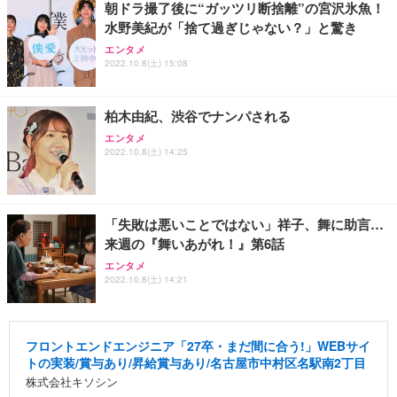
朝ドラ撮了後に“ガッツリ断捨離”の宮沢氷魚！
水野美紀が「捨て過ぎじゃない？」と驚き
エンタメ
2022.10.8(土) 15:08
柏木由紀、渋谷でナンパされる
エンタメ
2022.10.8(土) 14:25
「失敗は悪いことではない」祥子、舞に助言…
来週の『舞いあがれ！』第6話
エンタメ
2022.10.8(土) 14:21
フロントエンドエンジニア「27卒・まだ間に合う!」WEBサイ
トの実装/賞与あり/昇給賞与あり/名古屋市中村区名駅南2丁目
株式会社キソシン