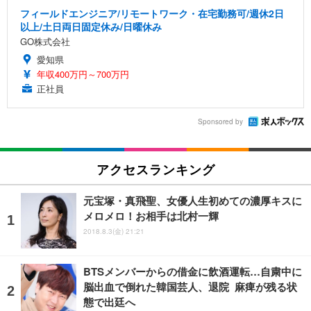
フィールドエンジニア/リモートワーク・在宅勤務可/週休2日
以上/土日両日固定休み/日曜休み
GO株式会社
愛知県
年収400万円～700万円
正社員
Sponsored by
アクセスランキング
元宝塚・真飛聖、女優人生初めての濃厚キスに
メロメロ！お相手は北村一輝
2018.8.3(金) 21:21
BTSメンバーからの借金に飲酒運転…自粛中に
脳出血で倒れた韓国芸人、退院 麻痺が残る状
態で出廷へ