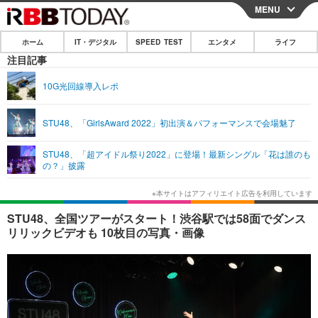
MENU
CLOSE
ホーム
IT・デジタル
SPEED TEST
エンタメ
ライフ
ホーム
注目記事
IT・デジタル
10G光回線導入レポ
IT・デジタルTOP
スマートフォン
SPEED TEST
STU48、「GirlsAward 2022」初出演＆パフォーマンスで会場魅了
ネタ
ガジェット・ツール
エンタメ
STU48、「超アイドル祭り2022」に登場！最新シングル「花は誰のも
ショッピング
その他
の？」披露
エンタメTOP
映画・ドラマ
ライフ
韓流・K-POP
韓国・芸能
ライフTOP
グルメ
リリース一覧
STU48、全国ツアーがスタート！渋谷駅では58面でダンス
音楽
スポーツ
ペット
ショッピング
リリックビデオも 10枚目の写真・画像
プッシュ通知の停止方法
グラビア
ブログ
その他
ショッピング
その他