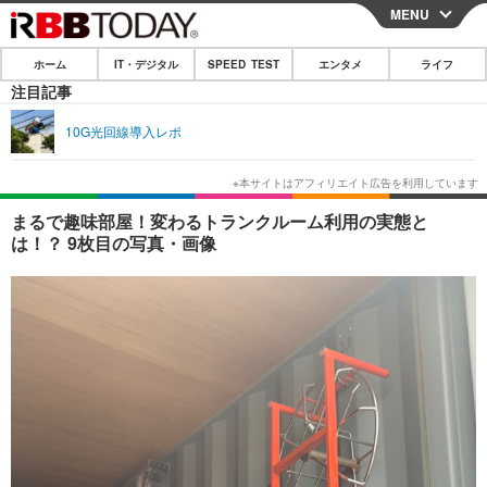
MENU
CLOSE
ホーム
IT・デジタル
SPEED TEST
エンタメ
ライフ
ホーム
注目記事
IT・デジタル
10G光回線導入レポ
IT・デジタルTOP
スマートフォン
SPEED TEST
ネタ
ガジェット・ツール
エンタメ
まるで趣味部屋！変わるトランクルーム利用の実態と
は！？ 9枚目の写真・画像
ショッピング
その他
エンタメTOP
映画・ドラマ
ライフ
韓流・K-POP
韓国・芸能
ライフTOP
グルメ
リリース一覧
音楽
スポーツ
ペット
ショッピング
プッシュ通知の停止方法
グラビア
ブログ
その他
ショッピング
その他