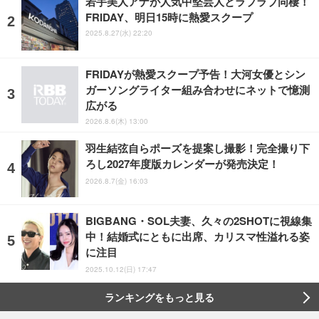
若手美人アナが人気中堅芸人とラブラブ同棲！
FRIDAY、明日15時に熱愛スクープ
2025.8.27(水) 22:20
FRIDAYが熱愛スクープ予告！大河女優とシン
ガーソングライター組み合わせにネットで憶測
広がる
2026.8.6(木) 13:00
羽生結弦自らポーズを提案し撮影！完全撮り下
ろし2027年度版カレンダーが発売決定！
2026.8.7(金) 16:03
BIGBANG・SOL夫妻、久々の2SHOTに視線集
中！結婚式にともに出席、カリスマ性溢れる姿
に注目
2025.10.12(日) 17:47
ランキングをもっと見る