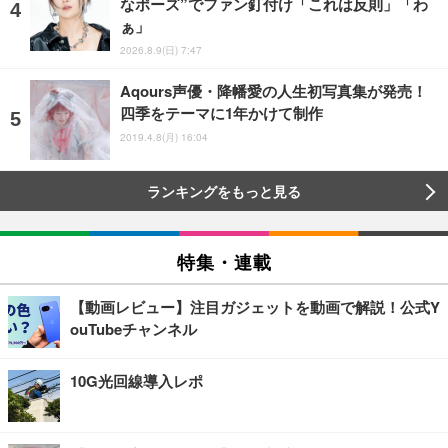
なポーズ”でファン釘付け「これは反則」「わ
ぁ」
2026.8.9(日) 7:47
Aqours声優・降幡愛の人生初写真集が発売！
四季をテーマに1年かけて制作
2019.4.8(月) 16:04
ランキングをもっと見る
特集・連載
【動画レビュー】注目ガジェットを動画で解説！公式Y
ouTubeチャンネル
10G光回線導入レポ