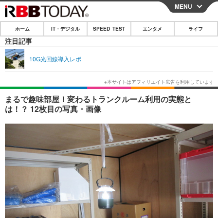
MENU
CLOSE
ホーム
IT・デジタル
SPEED TEST
エンタメ
ライフ
ホーム
注目記事
IT・デジタル
10G光回線導入レポ
IT・デジタルTOP
スマートフォン
SPEED TEST
ネタ
ガジェット・ツール
エンタメ
まるで趣味部屋！変わるトランクルーム利用の実態と
は！？ 12枚目の写真・画像
ショッピング
その他
エンタメTOP
映画・ドラマ
ライフ
韓流・K-POP
韓国・芸能
ライフTOP
グルメ
リリース一覧
音楽
スポーツ
ペット
ショッピング
プッシュ通知の停止方法
グラビア
ブログ
その他
ショッピング
その他