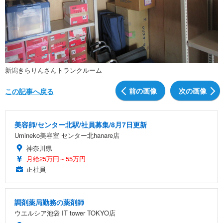
新潟きらりんさんトランクルーム
前の画像
次の画像
この記事へ戻る
美容師/センター北駅/社員募集/8月7日更新
Umineko美容室 センター北hanare店
神奈川県
月給25万円～55万円
正社員
調剤薬局勤務の薬剤師
ウエルシア池袋 IT tower TOKYO店