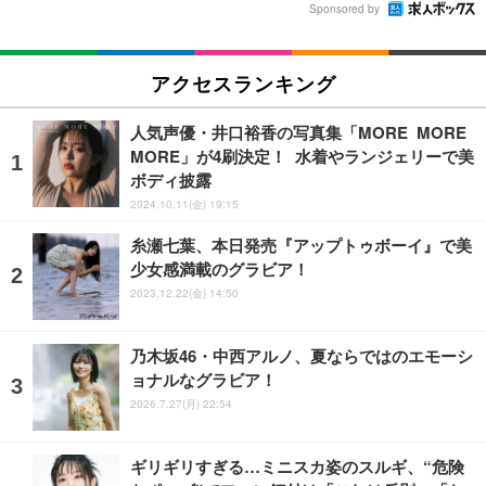
Sponsored by
アクセスランキング
人気声優・井口裕香の写真集「MORE MORE
MORE」が4刷決定！ 水着やランジェリーで美
ボディ披露
2024.10.11(金) 19:15
糸瀬七葉、本日発売『アップトゥボーイ』で美
少女感満載のグラビア！
2023.12.22(金) 14:50
乃木坂46・中西アルノ、夏ならではのエモーシ
ョナルなグラビア！
2026.7.27(月) 22:54
ギリギリすぎる…ミニスカ姿のスルギ、“危険