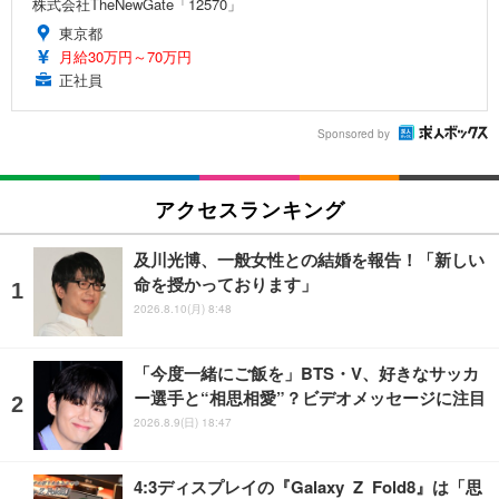
株式会社TheNewGate「12570」
東京都
月給30万円～70万円
正社員
Sponsored by
アクセスランキング
及川光博、一般女性との結婚を報告！「新しい
命を授かっております」
2026.8.10(月) 8:48
「今度一緒にご飯を」BTS・V、好きなサッカ
ー選手と“相思相愛”？ビデオメッセージに注目
2026.8.9(日) 18:47
4:3ディスプレイの『Galaxy Z Fold8』は「思