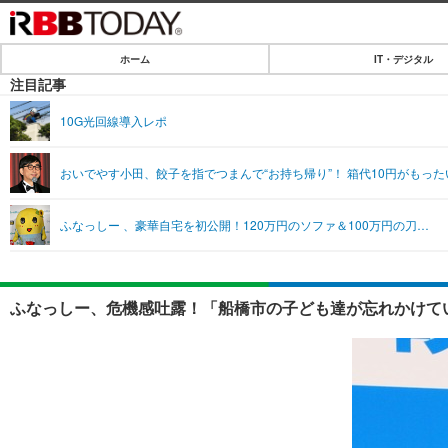
ホーム
IT・デジタル
ホーム
注目記事
IT・デジタル
10G光回線導入レポ
IT・デジタルTOP
SPEED TEST
おいでやす小田、餃子を指でつまんで“お持ち帰り”！ 箱代10円がもっ
ネタ
エンタメ
ふなっしー 、豪華自宅を初公開！120万円のソファ＆100万円の刀…
ショッピング
エンタメTOP
ライフ
韓流・K-POP
ライフTOP
リリース一覧
ふなっしー、危機感吐露！「船橋市の子ども達が忘れかけて
音楽
ペット
プッシュ通知の停止方法
グラビア
その他
ショッピング