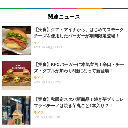
関連ニュース
【実食】クア・アイナから、はじめてスモーク
チーズを使用したバーガーが期間限定登場！
ライフ
2022.10.14(金) 15:49
【実食】KFCバーガーに本気宣言！辛口・チー
ズ・ダブルが加わり5種になって新登場！
ライフ
2022.10.11(火) 22:26
【実食】秋限定スタバ新商品！焼き芋ブリュレ
フラペチーノは焼き芋丸ごと1本入り？！
ライフ
2022.9.21(水) 20:31