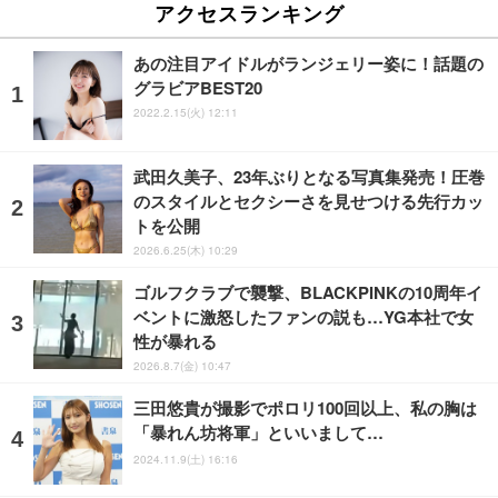
アクセスランキング
あの注目アイドルがランジェリー姿に！話題の
グラビアBEST20
2022.2.15(火) 12:11
武田久美子、23年ぶりとなる写真集発売！圧巻
のスタイルとセクシーさを見せつける先行カッ
トを公開
2026.6.25(木) 10:29
ゴルフクラブで襲撃、BLACKPINKの10周年イ
ベントに激怒したファンの説も…YG本社で女
性が暴れる
2026.8.7(金) 10:47
三田悠貴が撮影でポロリ100回以上、私の胸は
「暴れん坊将軍」といいまして…
2024.11.9(土) 16:16