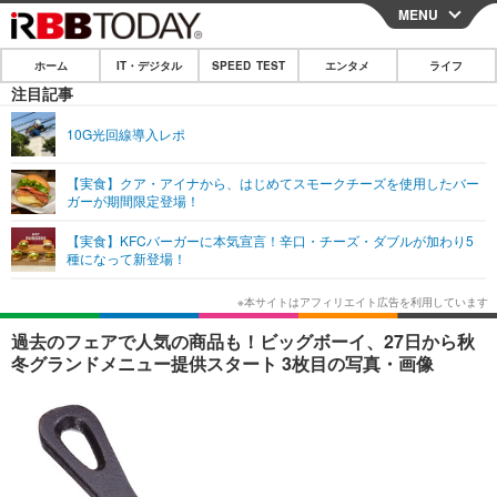
MENU
CLOSE
ホーム
IT・デジタル
SPEED TEST
エンタメ
ライフ
ホーム
注目記事
IT・デジタル
10G光回線導入レポ
IT・デジタルTOP
スマートフォン
SPEED TEST
【実食】クア・アイナから、はじめてスモークチーズを使用したバー
ガーが期間限定登場！
ネタ
ガジェット・ツール
エンタメ
【実食】KFCバーガーに本気宣言！辛口・チーズ・ダブルが加わり5
ショッピング
その他
種になって新登場！
エンタメTOP
映画・ドラマ
ライフ
韓流・K-POP
韓国・芸能
ライフTOP
グルメ
リリース一覧
過去のフェアで人気の商品も！ビッグボーイ、27日から秋
音楽
スポーツ
ペット
ショッピング
冬グランドメニュー提供スタート 3枚目の写真・画像
プッシュ通知の停止方法
グラビア
ブログ
その他
ショッピング
その他