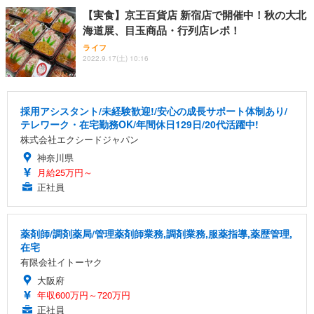
【実食】京王百貨店 新宿店で開催中！秋の大北
海道展、目玉商品・行列店レポ！
ライフ
2022.9.17(土) 10:16
採用アシスタント/未経験歓迎!/安心の成長サポート体制あり/
テレワーク・在宅勤務OK/年間休日129日/20代活躍中!
株式会社エクシードジャパン
神奈川県
月給25万円～
正社員
薬剤師/調剤薬局/管理薬剤師業務,調剤業務,服薬指導,薬歴管理,
在宅
有限会社イトーヤク
大阪府
年収600万円～720万円
正社員