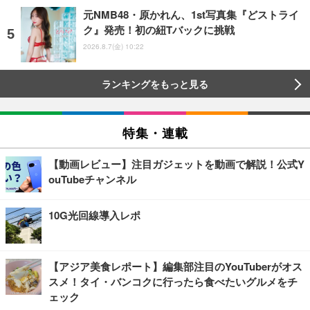
元NMB48・原かれん、1st写真集『どストライ
ク』発売！初の紐Tバックに挑戦
2026.8.7(金) 10:22
ランキングをもっと見る
特集・連載
【動画レビュー】注目ガジェットを動画で解説！公式Y
ouTubeチャンネル
10G光回線導入レポ
【アジア美食レポート】編集部注目のYouTuberがオス
スメ！タイ・バンコクに行ったら食べたいグルメをチ
ェック