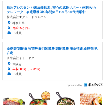
採用アシスタント/未経験歓迎!/安心の成長サポート体制あり/
テレワーク・在宅勤務OK/年間休日129日/20代活躍中!
株式会社エクシードジャパン
神奈川県
月給25万円～
正社員
薬剤師/調剤薬局/管理薬剤師業務,調剤業務,服薬指導,薬歴管理,
在宅
有限会社イトーヤク
大阪府
年収600万円～720万円
正社員
Sponsored by