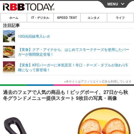
MENU
CLOSE
ホーム
IT・デジタル
SPEED TEST
エンタメ
ライフ
ホーム
注目記事
IT・デジタル
10G光回線導入レポ
IT・デジタルTOP
スマートフォン
SPEED TEST
【実食】クア・アイナから、はじめてスモークチーズを使用したバー
ガーが期間限定登場！
ネタ
ガジェット・ツール
エンタメ
【実食】KFCバーガーに本気宣言！辛口・チーズ・ダブルが加わり5
ショッピング
その他
種になって新登場！
エンタメTOP
映画・ドラマ
ライフ
韓流・K-POP
韓国・芸能
ライフTOP
グルメ
リリース一覧
過去のフェアで人気の商品も！ビッグボーイ、27日から秋
音楽
スポーツ
ペット
ショッピング
冬グランドメニュー提供スタート 9枚目の写真・画像
プッシュ通知の停止方法
グラビア
ブログ
その他
ショッピング
その他