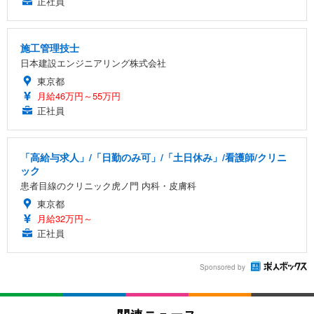
正社員
施工管理技士
日本建設エンジニアリング株式会社
東京都
月給46万円～55万円
正社員
「高給与求人」/「日勤のみ可」/「土日休み」/看護師/クリニ
ック
患者目線のクリニック虎ノ門 内科・皮膚科
東京都
月給32万円～
正社員
Sponsored by