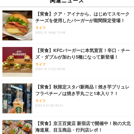
関連ニュース
【実食】クア・アイナから、はじめてスモーク
チーズを使用したバーガーが期間限定登場！
ライフ
2022.10.14(金) 15:49
【実食】KFCバーガーに本気宣言！辛口・チー
ズ・ダブルが加わり5種になって新登場！
ライフ
2022.10.11(火) 22:26
【実食】秋限定スタバ新商品！焼き芋ブリュレ
フラペチーノは焼き芋丸ごと1本入り？！
ライフ
2022.9.21(水) 20:31
【実食】京王百貨店 新宿店で開催中！秋の大北
海道展、目玉商品・行列店レポ！