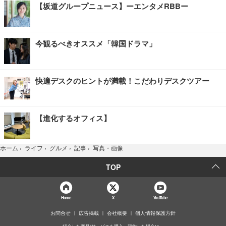
【坂道グループニュース】ーエンタメRBBー
今観るべきオススメ「韓国ドラマ」
快適デスクのヒントが満載！こだわりデスクツアー
【進化するオフィス】
写真・画像
ホーム
›
ライフ
›
グルメ
›
記事
›
TOP
Home
X
YouTube
お問合せ
広告掲載
会社概要
個人情報保護方針