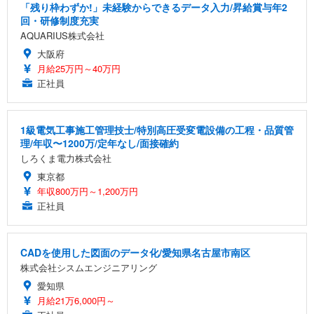
「残り枠わずか!」未経験からできるデータ入力/昇給賞与年2
回・研修制度充実
AQUARIUS株式会社
大阪府
月給25万円～40万円
正社員
1級電気工事施工管理技士/特別高圧受変電設備の工程・品質管
理/年収〜1200万/定年なし/面接確約
しろくま電力株式会社
東京都
年収800万円～1,200万円
正社員
CADを使用した図面のデータ化/愛知県名古屋市南区
株式会社シスムエンジニアリング
愛知県
月給21万6,000円～