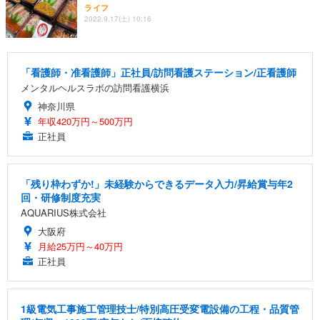
ライフ
2022.9.17(土) 10:16
「看護師・准看護師」正社員/訪問看護ステーション/正看護師
メンタルヘルスラボの訪問看護横浜
神奈川県
年収420万円～500万円
正社員
「残り枠わずか!」未経験からできるデータ入力/昇給賞与年2
回・研修制度充実
AQUARIUS株式会社
大阪府
月給25万円～40万円
正社員
1級電気工事施工管理技士/特別高圧受変電設備の工程・品質管