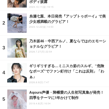
ボディ披露
2024.10.11(金) 19:15
糸瀬七葉、本日発売『アップトゥボーイ』で美
少女感満載のグラビア！
2023.12.22(金) 14:50
乃木坂46・中西アルノ、夏ならではのエモーシ
ョナルなグラビア！
2026.7.27(月) 22:54
ギリギリすぎる…ミニスカ姿のスルギ、“危険
なポーズ”でファン釘付け「これは反則」「わ
ぁ」
2026.8.9(日) 7:47
Aqours声優・降幡愛の人生初写真集が発売！
四季をテーマに1年かけて制作
2019.4.8(月) 16:04