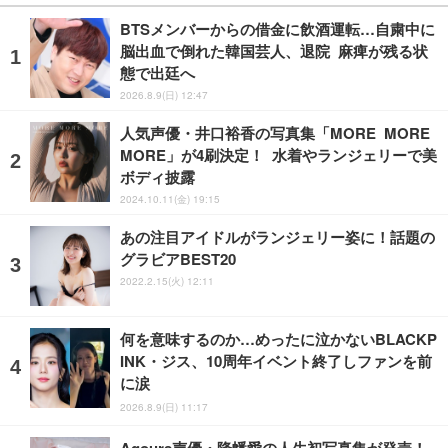
BTSメンバーからの借金に飲酒運転…自粛中に
脳出血で倒れた韓国芸人、退院 麻痺が残る状
態で出廷へ
2026.8.9(日) 12:47
人気声優・井口裕香の写真集「MORE MORE
MORE」が4刷決定！ 水着やランジェリーで美
ボディ披露
2024.10.11(金) 19:15
あの注目アイドルがランジェリー姿に！話題の
グラビアBEST20
2022.2.15(火) 12:11
何を意味するのか…めったに泣かないBLACKP
INK・ジス、10周年イベント終了しファンを前
に涙
2026.8.9(日) 11:17
Aqours声優・降幡愛の人生初写真集が発売！