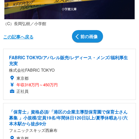
（C）長岡弘樹／小学館
前の画像
この記事へ戻る
FABRIC TOKYO/アパレル販売/レディース・メンズ/福利厚生
充実
株式会社FABRIC TOKYO
東京都
年収318万円～450万円
正社員
「保育士」資格必須/「港区の企業主導型保育園で保育士さん
募集 」小規模/定員19名/年間休日120日以上/夏季休暇あり/六
本木駅から徒歩9分
フェニックスキッズ西麻布
東京都