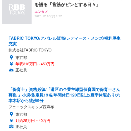
を語る「背筋がピンとする日々」
エンタメ
2020.12.16(水) 8:22
FABRIC TOKYO/アパレル販売/レディース・メンズ/福利厚生
充実
株式会社FABRIC TOKYO
東京都
年収318万円～450万円
正社員
「保育士」資格必須/「港区の企業主導型保育園で保育士さん
募集 」小規模/定員19名/年間休日120日以上/夏季休暇あり/六
本木駅から徒歩9分
フェニックスキッズ西麻布
東京都
月給25万円～40万円
正社員