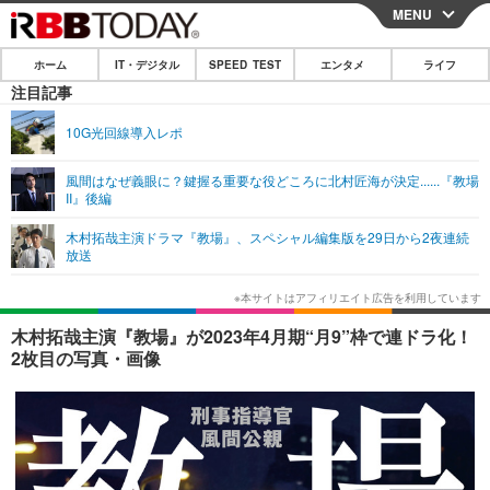
MENU
CLOSE
ホーム
IT・デジタル
SPEED TEST
エンタメ
ライフ
ホーム
注目記事
IT・デジタル
10G光回線導入レポ
IT・デジタルTOP
スマートフォン
SPEED TEST
風間はなぜ義眼に？鍵握る重要な役どころに北村匠海が決定......『教場
II』後編
ネタ
ガジェット・ツール
エンタメ
木村拓哉主演ドラマ『教場』、スペシャル編集版を29日から2夜連続
ショッピング
その他
放送
エンタメTOP
映画・ドラマ
ライフ
韓流・K-POP
韓国・芸能
ライフTOP
グルメ
リリース一覧
木村拓哉主演『教場』が2023年4月期“月9”枠で連ドラ化！
音楽
スポーツ
ペット
ショッピング
2枚目の写真・画像
プッシュ通知の停止方法
グラビア
ブログ
その他
ショッピング
その他