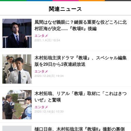
関連ニュース
風間はなぜ義眼に？鍵握る重要な役どころに北
村匠海が決定......『教場II』後編
エンタメ
2021.1.4(月) 16:04
木村拓哉主演ドラマ『教場』、スペシャル編集
版を29日から2夜連続放送
エンタメ
2020.12.28(月) 19:34
木村拓哉、リアル「教場」取材に「これはきつ
いぜ」と驚嘆
エンタメ
2020.12.18(金) 10:30
樋口日奈、木村拓哉主演『教場II』撮影の裏側