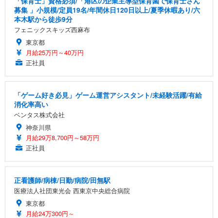
「保育士」資格必須/「港区の企業主導型保育園で保育士さん
募集 」小規模/定員19名/年間休日120日以上/夏季休暇あり/六
本木駅から徒歩9分
フェニックスキッズ西麻布
東京都
月給25万円～40万円
正社員
「ゲーム好き必見」ゲーム運営アシスタント/未経験活躍/有給
消化率高い
ベンタス株式会社
神奈川県
月給29万8,700円～58万円
正社員
正看護師/病棟/日勤/病院/田無駅
医療法人社団東光会 西東京中央総合病院
東京都
月給24万300円～