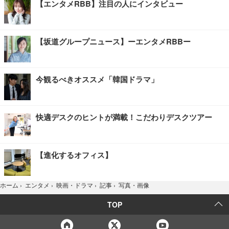
【エンタメRBB】注目の人にインタビュー
【坂道グループニュース】ーエンタメRBBー
今観るべきオススメ「韓国ドラマ」
快適デスクのヒントが満載！こだわりデスクツアー
【進化するオフィス】
写真・画像
ホーム
›
エンタメ
›
映画・ドラマ
›
記事
›
TOP