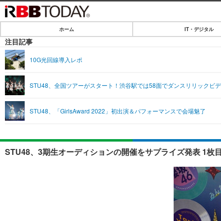
ホーム
IT・デジタル
ホーム
注目記事
IT・デジタル
10G光回線導入レポ
IT・デジタルTOP
SPEED TEST
STU48、全国ツアーがスタート！渋谷駅では58面でダンスリリックビ
ネタ
エンタメ
STU48、「GirlsAward 2022」初出演＆パフォーマンスで会場魅了
ショッピング
エンタメTOP
ライフ
韓流・K-POP
ライフTOP
リリース一覧
STU48、3期生オーディションの開催をサプライズ発表 1枚
音楽
ペット
プッシュ通知の停止方法
グラビア
その他
ショッピング