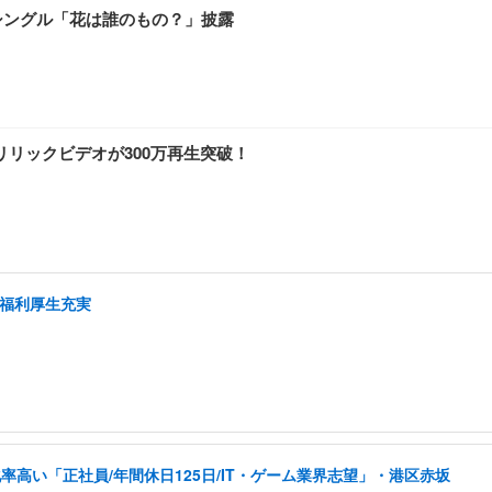
新シングル「花は誰のもの？」披露
スリリックビデオが300万再生突破！
/福利厚生充実
高い「正社員/年間休日125日/IT・ゲーム業界志望」・港区赤坂