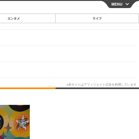
MENU
CLOSE
エンタメ
ライフ
スマートフォン
ガジェット・ツール
その他
映画・ドラマ
韓国・芸能
グルメ
スポーツ
ショッピング
ブログ
その他