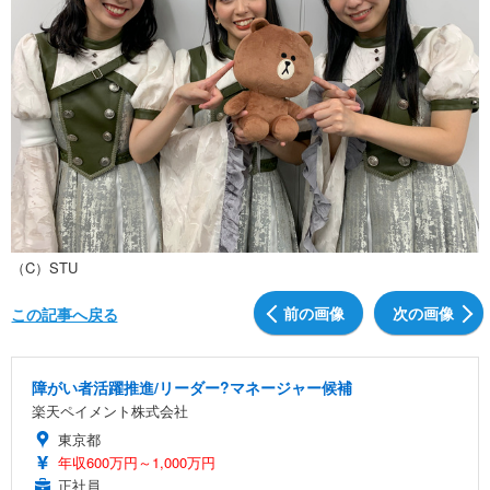
（C）STU
前の画像
次の画像
この記事へ戻る
障がい者活躍推進/リーダー?マネージャー候補
楽天ペイメント株式会社
東京都
年収600万円～1,000万円
正社員