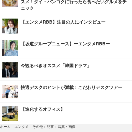
スメ！タイ・バンコクに行ったら食べたいグルメをチ
ェック
【エンタメRBB】注目の人にインタビュー
【坂道グループニュース】ーエンタメRBBー
今観るべきオススメ「韓国ドラマ」
快適デスクのヒントが満載！こだわりデスクツアー
【進化するオフィス】
写真・画像
ホーム
›
エンタメ
›
その他
›
記事
›