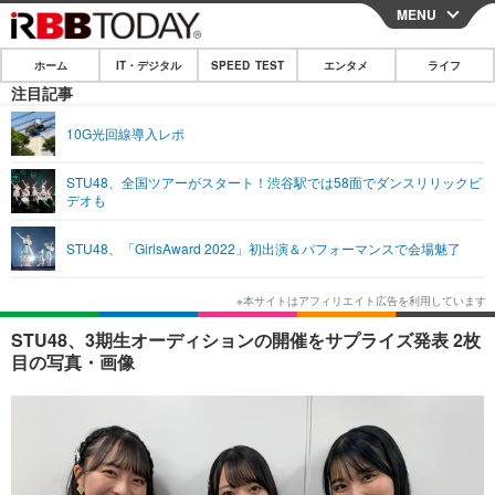
MENU
CLOSE
ホーム
IT・デジタル
SPEED TEST
エンタメ
ライフ
ホーム
注目記事
IT・デジタル
10G光回線導入レポ
IT・デジタルTOP
スマートフォン
SPEED TEST
STU48、全国ツアーがスタート！渋谷駅では58面でダンスリリックビ
デオも
ネタ
ガジェット・ツール
エンタメ
STU48、「GirlsAward 2022」初出演＆パフォーマンスで会場魅了
ショッピング
その他
エンタメTOP
映画・ドラマ
ライフ
韓流・K-POP
韓国・芸能
ライフTOP
グルメ
リリース一覧
STU48、3期生オーディションの開催をサプライズ発表 2枚
音楽
スポーツ
ペット
ショッピング
目の写真・画像
プッシュ通知の停止方法
グラビア
ブログ
その他
ショッピング
その他