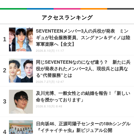
アクセスランキング
SEVENTEENメンバー3人の兵役が発表 ミン
ギュが社会服務要員、スングァン＆ディノは陸
軍軍楽隊へ【全文】
2026.8.10(月) 11:17
同じSEVENTEENなのになぜ違う？ 新たに兵
役が発表されたメンバー2人、現役兵とは異な
る“代替服務”とは
2026.7.27(月) 12:47
及川光博、一般女性との結婚を報告！「新しい
命を授かっております」
2026.8.10(月) 8:48
日向坂46、正源司陽子センターの18thシングル
『イチャイチャ虫』新ビジュアル公開