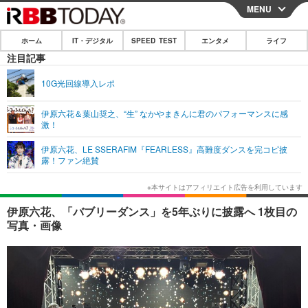
MENU
CLOSE
ホーム
IT・デジタル
SPEED TEST
エンタメ
ライフ
ホーム
注目記事
IT・デジタル
10G光回線導入レポ
IT・デジタルTOP
スマートフォン
SPEED TEST
伊原六花＆葉山奨之、“生” なかやまきんに君のパフォーマンスに感
激！
ネタ
ガジェット・ツール
エンタメ
伊原六花、LE SSERAFIM『FEARLESS』高難度ダンスを完コピ披
ショッピング
その他
露！ファン絶賛
エンタメTOP
映画・ドラマ
ライフ
韓流・K-POP
韓国・芸能
ライフTOP
グルメ
リリース一覧
伊原六花、「バブリーダンス」を5年ぶりに披露へ 1枚目の
音楽
スポーツ
ペット
ショッピング
写真・画像
プッシュ通知の停止方法
グラビア
ブログ
その他
ショッピング
その他