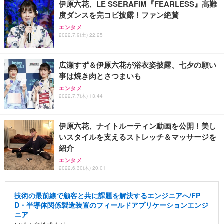
伊原六花、LE SSERAFIM『FEARLESS』高難
度ダンスを完コピ披露！ファン絶賛
エンタメ
2022.7.9(土) 22:25
広瀬すず＆伊原六花が浴衣姿披露、七夕の願い
事は焼き肉とさつまいも
エンタメ
2022.7.7(木) 13:44
伊原六花、ナイトルーティン動画を公開！美し
いスタイルを支えるストレッチ＆マッサージを
紹介
エンタメ
2022.6.30(木) 20:01
技術の最前線で顧客と共に課題を解決するエンジニアへ/FP
D・半導体関係製造装置のフィールドアプリケーションエンジ
ニア