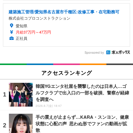
建築施工管理/愛知県名古屋市千種区:改修工事・在宅勤務可
株式会社コプロコンストラクション
愛知県
月給37万円～47万円
正社員
Sponsored by
アクセスランキング
韓国YGエンタ社屋を襲撃したのは日本人…ゴ
ルフクラブで出入口の一部を破損、警察が経緯
を調査へ
2026.8.7(金) 18:47
手の震えが止まらず…KARA・スンヨン、健康
状態に心配の声 思わぬ形でファンの動画が拡
散