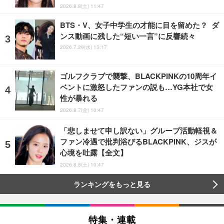
2026.8.8(土) 11:47
BTS・V、女子中学生の才能に目を留めた？ ダ
ンス動画に残した“短い一言”に反響続々
2026.7.29(水) 13:17
ゴルフクラブで襲撃、BLACKPINKの10周年イ
ベントに激怒したファンの説も…YG本社で女
性が暴れる
2026.8.7(金) 10:47
「悲しませて申し訳ない」グループ活動軽視＆
ファン冷遇で批判浴びるBLACKPINK、ジスが
心境を吐露【全文】
2026.8.8(土) 10:47
ランキングをもっと見る
特集・連載