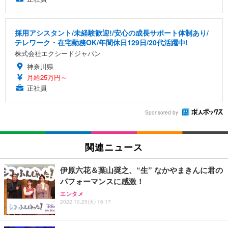
採用アシスタント/未経験歓迎!/安心の成長サポート体制あり/
テレワーク・在宅勤務OK/年間休日129日/20代活躍中!
株式会社エクシードジャパン
神奈川県
月給25万円～
正社員
Sponsored by
関連ニュース
伊原六花＆葉山奨之、“生” なかやまきんに君の
パフォーマンスに感激！
エンタメ
2022.10.25(火) 16:17