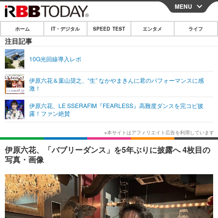
MENU
CLOSE
ホーム
IT・デジタル
SPEED TEST
エンタメ
ライフ
ホーム
注目記事
IT・デジタル
10G光回線導入レポ
IT・デジタルTOP
スマートフォン
SPEED TEST
伊原六花＆葉山奨之、“生” なかやまきんに君のパフォーマンスに感
激！
ネタ
ガジェット・ツール
エンタメ
伊原六花、LE SSERAFIM『FEARLESS』高難度ダンスを完コピ披
ショッピング
その他
露！ファン絶賛
エンタメTOP
映画・ドラマ
ライフ
韓流・K-POP
韓国・芸能
ライフTOP
グルメ
リリース一覧
伊原六花、「バブリーダンス」を5年ぶりに披露へ 4枚目の
音楽
スポーツ
ペット
ショッピング
写真・画像
プッシュ通知の停止方法
グラビア
ブログ
その他
ショッピング
その他