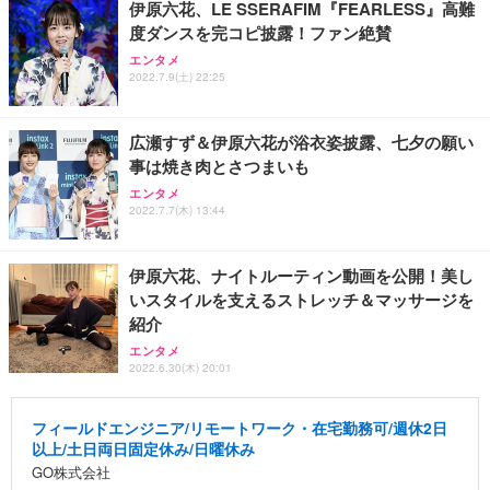
伊原六花、LE SSERAFIM『FEARLESS』高難
度ダンスを完コピ披露！ファン絶賛
エンタメ
2022.7.9(土) 22:25
広瀬すず＆伊原六花が浴衣姿披露、七夕の願い
事は焼き肉とさつまいも
エンタメ
2022.7.7(木) 13:44
伊原六花、ナイトルーティン動画を公開！美し
いスタイルを支えるストレッチ＆マッサージを
紹介
エンタメ
2022.6.30(木) 20:01
フィールドエンジニア/リモートワーク・在宅勤務可/週休2日
以上/土日両日固定休み/日曜休み
GO株式会社