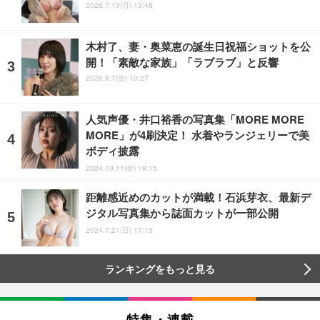
2026.7.13(月) 13:48
木村了、妻・奥菜恵の誕生日祝福ショットを公
開！「素敵な家族」「ラブラブ」と反響
2026.8.7(金) 10:27
人気声優・井口裕香の写真集「MORE MORE
MORE」が4刷決定！ 水着やランジェリーで美
ボディ披露
2024.10.11(金) 19:15
距離感近めのカットが満載！石浜芽衣、最新デ
ジタル写真集から誌面カットが一部公開
2024.7.21(日) 17:15
ランキングをもっと見る
特集・連載