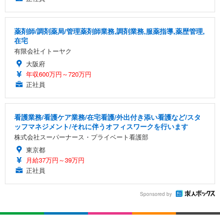
薬剤師/調剤薬局/管理薬剤師業務,調剤業務,服薬指導,薬歴管理,
在宅
有限会社イトーヤク
大阪府
年収600万円～720万円
正社員
看護業務/看護ケア業務/在宅看護/外出付き添い看護など/スタ
ッフマネジメント/それに伴うオフィスワークを行います
株式会社スーパーナース・プライベート看護部
東京都
月給37万円～39万円
正社員
Sponsored by