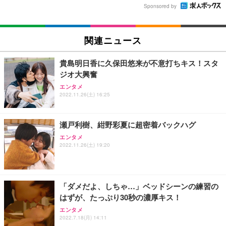
Sponsored by
関連ニュース
貴島明日香に久保田悠来が不意打ちキス！スタ
ジオ大興奮
エンタメ
2022.11.26(土) 16:25
瀬戸利樹、紺野彩夏に超密着バックハグ
エンタメ
2022.11.26(土) 19:20
「ダメだよ、しちゃ…」ベッドシーンの練習の
はずが、たっぷり30秒の濃厚キス！
エンタメ
2022.7.18(月) 14:11