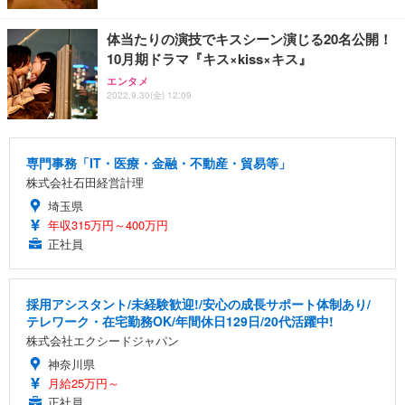
体当たりの演技でキスシーン演じる20名公開！
10月期ドラマ『キス×kiss×キス』
エンタメ
2022.9.30(金) 12:09
専門事務「IT・医療・金融・不動産・貿易等」
株式会社石田経営計理
埼玉県
年収315万円～400万円
正社員
採用アシスタント/未経験歓迎!/安心の成長サポート体制あり/
テレワーク・在宅勤務OK/年間休日129日/20代活躍中!
株式会社エクシードジャパン
神奈川県
月給25万円～
正社員