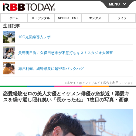
MENU
CLOSE
ホーム
IT・デジタル
SPEED TEST
エンタメ
ライフ
ホーム
注目記事
IT・デジタル
10G光回線導入レポ
IT・デジタルTOP
スマートフォン
SPEED TEST
貴島明日香に久保田悠来が不意打ちキス！スタジオ大興奮
ネタ
ガジェット・ツール
エンタメ
瀬戸利樹、紺野彩夏に超密着バックハグ
ショッピング
その他
エンタメTOP
映画・ドラマ
ライフ
韓流・K-POP
韓国・芸能
ライフTOP
グルメ
リリース一覧
恋愛経験ゼロの美人女優とイケメン俳優が急接近！溺愛キ
音楽
スポーツ
ペット
ショッピング
スを繰り返し照れ笑い「長かったね」 1枚目の写真・画像
プッシュ通知の停止方法
グラビア
ブログ
その他
ショッピング
その他