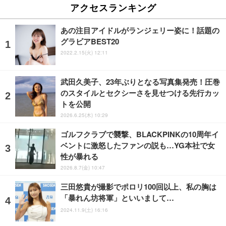
アクセスランキング
あの注目アイドルがランジェリー姿に！話題の
グラビアBEST20
2022.2.15(火) 12:11
武田久美子、23年ぶりとなる写真集発売！圧巻
のスタイルとセクシーさを見せつける先行カッ
トを公開
2026.6.25(木) 10:29
ゴルフクラブで襲撃、BLACKPINKの10周年イ
ベントに激怒したファンの説も…YG本社で女
性が暴れる
2026.8.7(金) 10:47
三田悠貴が撮影でポロリ100回以上、私の胸は
「暴れん坊将軍」といいまして…
2024.11.9(土) 16:16