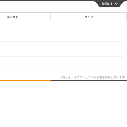
MENU
CLOSE
エンタメ
ライフ
スマートフォン
ガジェット・ツール
その他
映画・ドラマ
韓国・芸能
グルメ
スポーツ
ショッピング
ブログ
その他