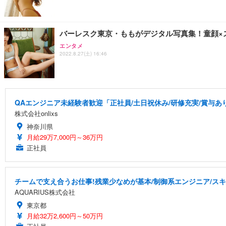
バーレスク東京・ももがデジタル写真集！童顔×
エンタメ
2022.8.27(土) 16:46
QAエンジニア未経験者歓迎「正社員/土日祝休み/研修充実/賞与あり
株式会社onlixs
神奈川県
月給29万7,000円～36万円
正社員
チームで支え合うお仕事!残業少なめが基本/制御系エンジニア/スキ
AQUARIUS株式会社
東京都
月給32万2,600円～50万円