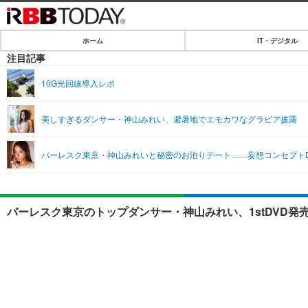
ホーム
IT・デジタル
ホーム
注目記事
IT・デジタル
10G光回線導入レポ
IT・デジタルTOP
SPEED TEST
美しすぎるダンサー・神山みれい、避暑地でエモカワなグラビア披露
ネタ
エンタメ
バーレスク東京・神山みれいと秘密のお泊りデート……妄想コンセプト
ショッピング
エンタメTOP
ライフ
韓流・K-POP
ライフTOP
リリース一覧
バーレスク東京のトップダンサー・神山みれい、1stDVD発
音楽
ペット
プッシュ通知の停止方法
グラビア
その他
ショッピング