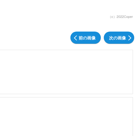
（c）2022Coper
前の画像
次の画像