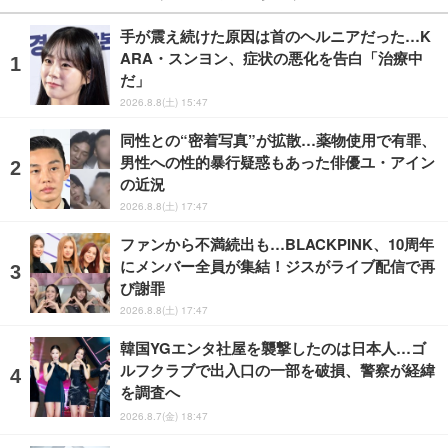
手が震え続けた原因は首のヘルニアだった…K
ARA・スンヨン、症状の悪化を告白「治療中
だ」
2026.8.8(土) 15:47
同性との“密着写真”が拡散…薬物使用で有罪、
男性への性的暴行疑惑もあった俳優ユ・アイン
の近況
2026.8.8(土) 17:47
ファンから不満続出も…BLACKPINK、10周年
にメンバー全員が集結！ジスがライブ配信で再
び謝罪
2026.8.8(土) 17:47
韓国YGエンタ社屋を襲撃したのは日本人…ゴ
ルフクラブで出入口の一部を破損、警察が経緯
を調査へ
2026.8.7(金) 18:47