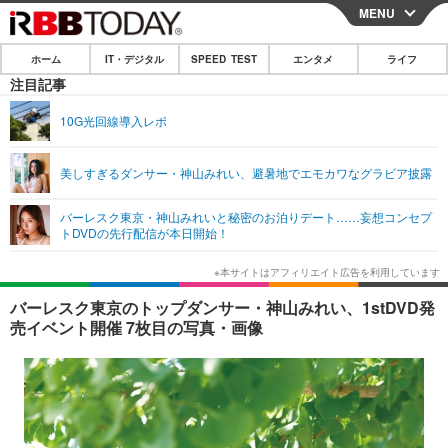
MENU
CLOSE
ホーム
IT・デジタル
SPEED TEST
エンタメ
ライフ
ホーム
注目記事
IT・デジタル
10G光回線導入レポ
IT・デジタルTOP
スマートフォン
SPEED TEST
美しすぎるダンサー・神山みれい、避暑地でエモカワなグラビア披露
ネタ
ガジェット・ツール
エンタメ
バーレスク東京・神山みれいと秘密のお泊りデート……妄想コンセプ
ショッピング
その他
トDVDの先行配信が本日開始！
エンタメTOP
映画・ドラマ
ライフ
韓流・K-POP
韓国・芸能
ライフTOP
グルメ
リリース一覧
バーレスク東京のトップダンサー・神山みれい、1stDVD発
音楽
スポーツ
ペット
ショッピング
売イベント開催 7枚目の写真・画像
プッシュ通知の停止方法
グラビア
ブログ
その他
ショッピング
その他