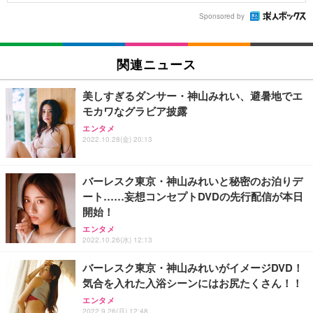
Sponsored by
関連ニュース
美しすぎるダンサー・神山みれい、避暑地でエ
モカワなグラビア披露
エンタメ
2022.10.28(金) 20:13
バーレスク東京・神山みれいと秘密のお泊りデ
ート……妄想コンセプトDVDの先行配信が本日
開始！
エンタメ
2022.10.26(水) 12:13
バーレスク東京・神山みれいがイメージDVD！
気合を入れた入浴シーンにはお尻たくさん！！
エンタメ
2022.9.26(月) 12:48