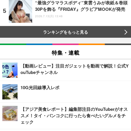
“最強グラマラスボディ”東雲うみが表紙＆巻頭
30Pを飾る『FRIDAY』グラビアMOOKが発売
2026.7.13(月) 13:48
ランキングをもっと見る
特集・連載
【動画レビュー】注目ガジェットを動画で解説！公式Y
ouTubeチャンネル
10G光回線導入レポ
【アジア美食レポート】編集部注目のYouTuberがオス
スメ！タイ・バンコクに行ったら食べたいグルメをチ
ェック