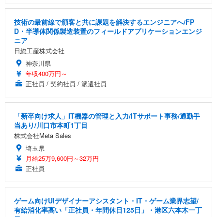
技術の最前線で顧客と共に課題を解決するエンジニアへ/FP
D・半導体関係製造装置のフィールドアプリケーションエンジ
ニア
日総工産株式会社
神奈川県
年収400万円～
正社員 / 契約社員 / 派遣社員
「新卒向け求人」IT機器の管理と入力/ITサポート事務/通勤手
当あり/川口市本町1丁目
株式会社Meta Sales
埼玉県
月給25万9,600円～32万円
正社員
ゲーム向けUIデザイナーアシスタント・IT・ゲーム業界志望/
有給消化率高い「正社員・年間休日125日」・港区六本木一丁