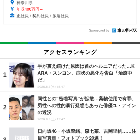
神奈川県
年収400万円～
正社員 / 契約社員 / 派遣社員
Sponsored by
アクセスランキング
手が震え続けた原因は首のヘルニアだった…K
ARA・スンヨン、症状の悪化を告白「治療中
だ」
2026.8.8(土) 15:47
同性との“密着写真”が拡散…薬物使用で有罪、
男性への性的暴行疑惑もあった俳優ユ・アイン
の近況
2026.8.8(土) 17:47
日向坂46・小坂菜緒、森七菜、吉岡里帆……注
目写真集・フォトブック20選！