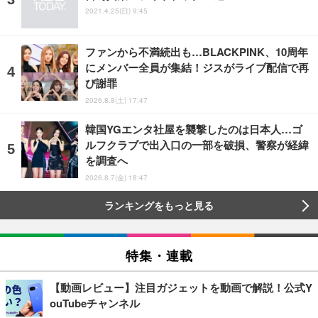
2021.4.25(日) 9:45
ファンから不満続出も…BLACKPINK、10周年
にメンバー全員が集結！ジスがライブ配信で再
び謝罪
2026.8.8(土) 17:47
韓国YGエンタ社屋を襲撃したのは日本人…ゴ
ルフクラブで出入口の一部を破損、警察が経緯
を調査へ
2026.8.7(金) 18:47
ランキングをもっと見る
特集・連載
【動画レビュー】注目ガジェットを動画で解説！公式Y
ouTubeチャンネル