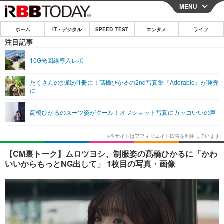
MENU
CLOSE
ホーム
IT・デジタル
SPEED TEST
エンタメ
ライフ
ホーム
注目記事
IT・デジタル
10G光回線導入レポ
IT・デジタルTOP
スマートフォン
SPEED TEST
たくさんの挑戦が1冊に！髙橋ひかるの2nd写真集『Adorable』が発売
に
ネタ
ガジェット・ツール
エンタメ
高橋ひかるのスーツ姿がクール！オフショット写真にカッコいいの声
ショッピング
その他
エンタメTOP
映画・ドラマ
ライフ
韓流・K-POP
韓国・芸能
ライフTOP
グルメ
リリース一覧
【CM裏トーク】ムロツヨシ、制服姿の髙橋ひかるに「かわ
音楽
スポーツ
ペット
ショッピング
いいからもっとNG出して」 1枚目の写真・画像
プッシュ通知の停止方法
グラビア
ブログ
その他
ショッピング
その他