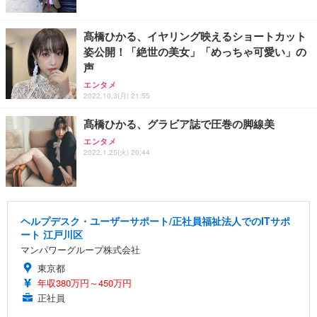
髙橋ひかる、イヤリング映えるショートカット
姿公開！「絶世の美女」「めっちゃ可愛い」の
声
エンタメ
2022.10.3(月) 21:55
髙橋ひかる、グラビア誌で圧巻の脚線美
エンタメ
2022.1.25(火) 20:44
ヘルプデスク・ユーザーサポート/正社員福祉法人でのITサポ
ート 江戸川区
マンパワーグループ株式会社
東京都
年収380万円～450万円
正社員