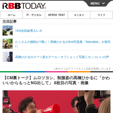
MENU
CLOSE
ホーム
IT・デジタル
SPEED TEST
エンタメ
ライフ
ホーム
注目記事
IT・デジタル
10G光回線導入レポ
IT・デジタルTOP
スマートフォン
SPEED TEST
たくさんの挑戦が1冊に！髙橋ひかるの2nd写真集『Adorable』が発売
に
ネタ
ガジェット・ツール
エンタメ
高橋ひかるのスーツ姿がクール！オフショット写真にカッコいいの声
ショッピング
その他
エンタメTOP
映画・ドラマ
ライフ
韓流・K-POP
韓国・芸能
ライフTOP
グルメ
リリース一覧
【CM裏トーク】ムロツヨシ、制服姿の髙橋ひかるに「かわ
音楽
スポーツ
ペット
ショッピング
いいからもっとNG出して」 8枚目の写真・画像
プッシュ通知の停止方法
グラビア
ブログ
その他
ショッピング
その他