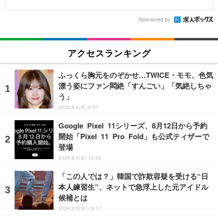
Sponsored by
アクセスランキング
ふっくら胸元をのぞかせ…TWICE・モモ、色気
漂う姿にファン悶絶「すんごい」「気絶しちゃ
う」
2026.8.6(木) 6:47
Google Pixel 11シリーズ、8月12日から予約
開始「Pixel 11 Pro Fold」も公式ティザーで
登場
2026.8.5(水) 15:58
「この人では？」韓国で詐欺容疑を受ける“日
本人練習生”、ネットで急浮上した元アイドル
候補とは
2026.8.5(水) 13:17