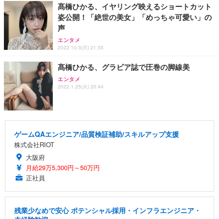
髙橋ひかる、イヤリング映えるショートカット
姿公開！「絶世の美女」「めっちゃ可愛い」の
声
エンタメ
2022.10.3(月) 21:55
髙橋ひかる、グラビア誌で圧巻の脚線美
エンタメ
2022.1.25(火) 20:44
ゲームQAエンジニア/品質検証補助/スキルアップ支援
株式会社RIOT
大阪府
月給29万5,300円～50万円
正社員
残業少なめで安心 ポテンシャル採用・インフラエンジニア・