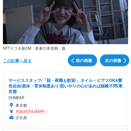
NTTドコモ新CM「若者の本音唄」篇
前の画像
次の画像
この記事へ戻る
サービススタッフ/「脱・夜職も歓迎/」ネイル・ピアスOK&髪
色自由/産休・育休制度あり/思いやりの心があれば経験不問/東
京都
DUNBAR
東京都
月給24万4,000円～
正社員