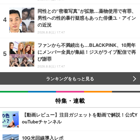
同性との“密着写真”が拡散…薬物使用で有罪、
男性への性的暴行疑惑もあった俳優ユ・アイン
の近況
2026.8.8(土) 17:47
ファンから不満続出も…BLACKPINK、10周年
にメンバー全員が集結！ジスがライブ配信で再
び謝罪
2026.8.8(土) 17:47
ランキングをもっと見る
特集・連載
【動画レビュー】注目ガジェットを動画で解説！公式Y
ouTubeチャンネル
10G光回線導入レポ