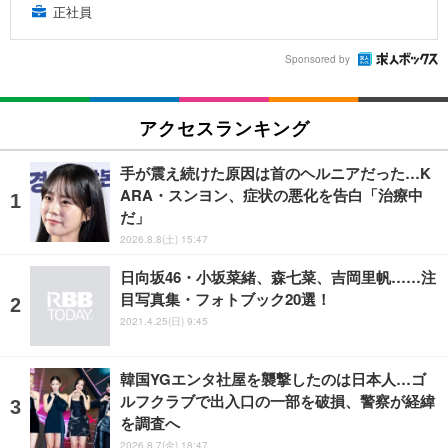
正社員
Sponsored by
アクセスランキング
手が震え続けた原因は首のヘルニアだった…K
ARA・スンヨン、症状の悪化を告白「治療中
だ」
2026.8.8(土) 15:47
日向坂46・小坂菜緒、森七菜、吉岡里帆……注
目写真集・フォトブック20選！
2021.4.25(日) 9:45
韓国YGエンタ社屋を襲撃したのは日本人…ゴ
ルフクラブで出入口の一部を破損、警察が経緯
を調査へ
2026.8.7(金) 18:47