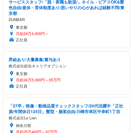
サービススタッフ/「脱・夜職も歓迎/」ネイル・ピアスOK&髪
色自由/産休・育休制度あり/思いやりの心があれば経験不問/東
京都
DUNBAR
東京都
月給24万4,000円～
正社員
昇給あり/大量募集/賞与あり
株式会社綜合キャリアオプション
東京都
月給24万5,000円～35万円
正社員
「27卒」映像・動画品質チェックスタッフ/20代活躍中「正社
員/年間休日125日」髪型・服装自由/川崎市幸区中幸町1丁目
株式会社Le Lien
神奈川県
月給25万400円～32万円