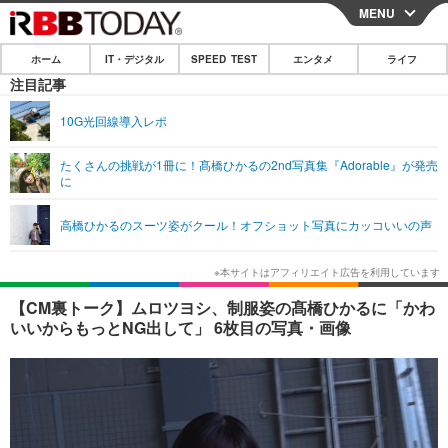
MENU
CLOSE
ホーム
IT・デジタル
SPEED TEST
エンタメ
ライフ
ホーム
注目記事
IT・デジタル
10G光回線導入レポ
IT・デジタルTOP
スマートフォン
SPEED TEST
たくさんの挑戦が1冊に！髙橋ひかるの2nd写真集『Adorable』が発売
に
ネタ
ガジェット・ツール
エンタメ
高橋ひかるのスーツ姿がクール！オフショット写真にカッコいいの声
ショッピング
その他
エンタメTOP
映画・ドラマ
ライフ
韓流・K-POP
韓国・芸能
ライフTOP
グルメ
リリース一覧
【CM裏トーク】ムロツヨシ、制服姿の髙橋ひかるに「かわ
音楽
スポーツ
ペット
ショッピング
いいからもっとNG出して」 6枚目の写真・画像
プッシュ通知の停止方法
グラビア
ブログ
その他
ショッピング
その他