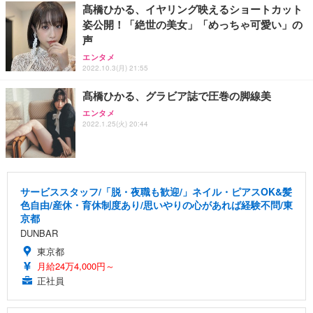
髙橋ひかる、イヤリング映えるショートカット
姿公開！「絶世の美女」「めっちゃ可愛い」の
声
エンタメ
2022.10.3(月) 21:55
髙橋ひかる、グラビア誌で圧巻の脚線美
エンタメ
2022.1.25(火) 20:44
サービススタッフ/「脱・夜職も歓迎/」ネイル・ピアスOK&髪
色自由/産休・育休制度あり/思いやりの心があれば経験不問/東
京都
DUNBAR
東京都
月給24万4,000円～
正社員