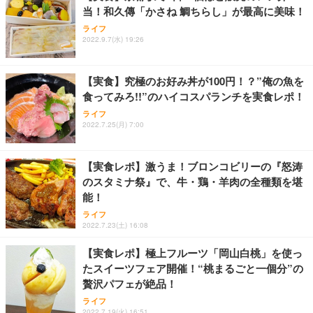
当！和久傳「かさね 鯛ちらし」が最高に美味！
ライフ
2022.9.7(水) 19:26
【実食】究極のお好み丼が100円！？”俺の魚を
食ってみろ!!”のハイコスパランチを実食レポ！
ライフ
2022.7.25(月) 7:00
【実食レポ】激うま！ブロンコビリーの『怒涛
のスタミナ祭』で、牛・鶏・羊肉の全種類を堪
能！
ライフ
2022.7.23(土) 16:08
【実食レポ】極上フルーツ「岡山白桃」を使っ
たスイーツフェア開催！“桃まるごと一個分”の
贅沢パフェが絶品！
ライフ
2022.7.19(火) 16:51