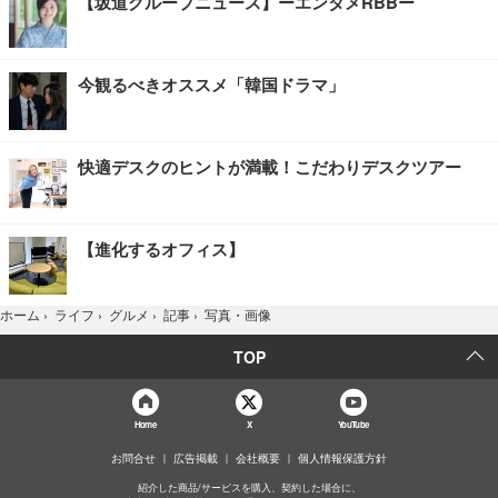
【坂道グループニュース】ーエンタメRBBー
今観るべきオススメ「韓国ドラマ」
快適デスクのヒントが満載！こだわりデスクツアー
【進化するオフィス】
写真・画像
ホーム
›
ライフ
›
グルメ
›
記事
›
TOP
Home
X
YouTube
お問合せ
広告掲載
会社概要
個人情報保護方針
紹介した商品/サービスを購入、契約した場合に、