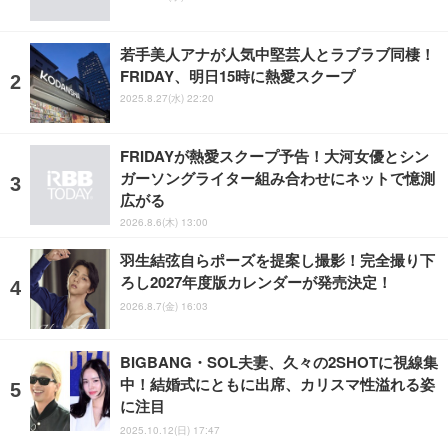
若手美人アナが人気中堅芸人とラブラブ同棲！
FRIDAY、明日15時に熱愛スクープ
2025.8.27(水) 22:20
FRIDAYが熱愛スクープ予告！大河女優とシン
ガーソングライター組み合わせにネットで憶測
広がる
2026.8.6(木) 13:00
羽生結弦自らポーズを提案し撮影！完全撮り下
ろし2027年度版カレンダーが発売決定！
2026.8.7(金) 16:03
BIGBANG・SOL夫妻、久々の2SHOTに視線集
中！結婚式にともに出席、カリスマ性溢れる姿
に注目
2025.10.12(日) 17:47