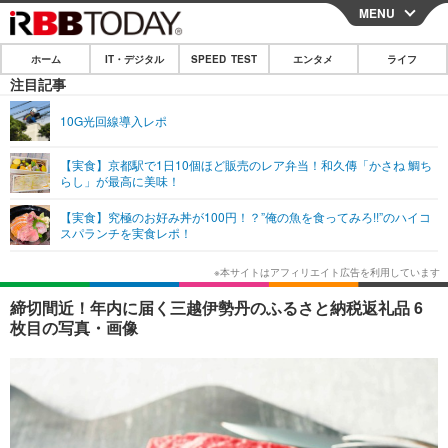
MENU
CLOSE
ホーム
IT・デジタル
SPEED TEST
エンタメ
ライフ
ホーム
注目記事
IT・デジタル
10G光回線導入レポ
IT・デジタルTOP
スマートフォン
SPEED TEST
【実食】京都駅で1日10個ほど販売のレア弁当！和久傳「かさね 鯛ち
らし」が最高に美味！
ネタ
ガジェット・ツール
エンタメ
【実食】究極のお好み丼が100円！？”俺の魚を食ってみろ!!”のハイコ
ショッピング
その他
スパランチを実食レポ！
エンタメTOP
映画・ドラマ
ライフ
韓流・K-POP
韓国・芸能
ライフTOP
グルメ
リリース一覧
締切間近！年内に届く三越伊勢丹のふるさと納税返礼品 6
音楽
スポーツ
ペット
ショッピング
枚目の写真・画像
プッシュ通知の停止方法
グラビア
ブログ
その他
ショッピング
その他