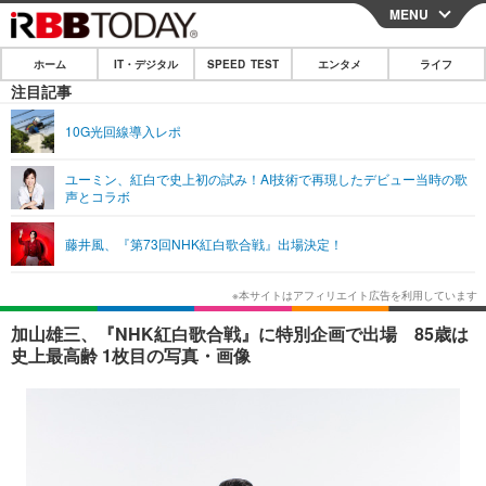
MENU
CLOSE
ホーム
IT・デジタル
SPEED TEST
エンタメ
ライフ
ホーム
注目記事
IT・デジタル
10G光回線導入レポ
IT・デジタルTOP
スマートフォン
SPEED TEST
ユーミン、紅白で史上初の試み！AI技術で再現したデビュー当時の歌
声とコラボ
ネタ
ガジェット・ツール
エンタメ
藤井風、『第73回NHK紅白歌合戦』出場決定！
ショッピング
その他
エンタメTOP
映画・ドラマ
ライフ
韓流・K-POP
韓国・芸能
ライフTOP
グルメ
リリース一覧
加山雄三、『NHK紅白歌合戦』に特別企画で出場 85歳は
音楽
スポーツ
ペット
ショッピング
史上最高齢 1枚目の写真・画像
プッシュ通知の停止方法
グラビア
ブログ
その他
ショッピング
その他