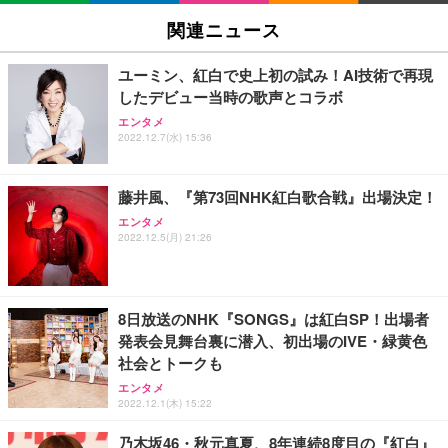
関連ニュース
ユーミン、紅白で史上初の試み！AI技術で再現
したデビュー当時の歌声とコラボ
エンタメ
2022.12.7(水) 15:36
藤井風、『第73回NHK紅白歌合戦』出場決定！
エンタメ
2022.12.5(月) 21:26
8日放送のNHK『SONGS』は紅白SP！出場者
発表会見舞台裏に潜入、初出場のIVE・緑黄色
社会とトークも
エンタメ
2022.12.1(木) 15:22
乃木坂46・秋元真夏、8年連続8度目の『紅白』