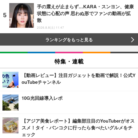
手の震えが止まらず…KARA・スンヨン、健康
状態に心配の声 思わぬ形でファンの動画が拡
散
2026.8.8(土) 11:47
ランキングをもっと見る
特集・連載
【動画レビュー】注目ガジェットを動画で解説！公式Y
ouTubeチャンネル
10G光回線導入レポ
【アジア美食レポート】編集部注目のYouTuberがオス
スメ！タイ・バンコクに行ったら食べたいグルメをチ
ェック