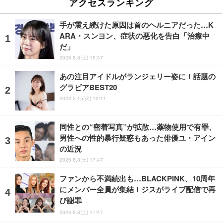
アクセスランキング
手が震え続けた原因は首のヘルニアだった…K
ARA・スンヨン、症状の悪化を告白「治療中
だ」
2026.8.8(土) 15:47
あの注目アイドルがランジェリー姿に！話題の
グラビアBEST20
2022.2.15(火) 12:11
同性との“密着写真”が拡散…薬物使用で有罪、
男性への性的暴行疑惑もあった俳優ユ・アイン
の近況
2026.8.8(土) 17:47
ファンから不満続出も…BLACKPINK、10周年
にメンバー全員が集結！ジスがライブ配信で再
び謝罪
2026.8.8(土) 17:47