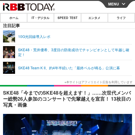
MENU
CLOSE
ホーム
IT・デジタル
SPEED TEST
エンタメ
ライフ
ホーム
注目記事
IT・デジタル
10G光回線導入レポ
IT・デジタルTOP
スマートフォン
SPEED TEST
SKE48・荒井優希、3度目の防衛成功でチャンピオンとして年越し確
定！
ネタ
ガジェット・ツール
エンタメ
SKE48 Team K II、約4年半続いた「最終ベルが鳴る」公演に幕
ショッピング
その他
エンタメTOP
映画・ドラマ
ライフ
韓流・K-POP
韓国・芸能
ライフTOP
グルメ
リリース一覧
SKE48「今までのSKE48を超えます！」……次世代メンバ
音楽
スポーツ
ペット
ショッピング
ー総勢26人参加のコンサートで先輩越えを宣言！ 13枚目の
プッシュ通知の停止方法
写真・画像
グラビア
ブログ
その他
ショッピング
その他