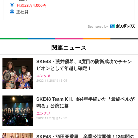
月給28万4,000円
正社員
Sponsored by
関連ニュース
SKE48・荒井優希、3度目の防衛成功でチャン
ピオンとして年越し確定！
エンタメ
2022.11.28(月) 13:05
SKE48 Team K II、約4年半続いた「最終ベルが
鳴る」公演に幕
エンタメ
2022.11.27(日) 12:22
SKE48・須田亜香里、卒業公演開催！13年間の