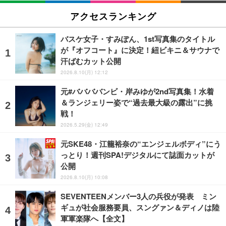
アクセスランキング
バスケ女子・すみぽん、1st写真集のタイトル
が『オフコート』に決定！紐ビキニ＆サウナで
汗ばむカット公開
2026.8.10(月) 12:12
元#ババババンビ・岸みゆが2nd写真集！水着
＆ランジェリー姿で“過去最大級の露出”に挑
戦！
2026.5.29(金) 12:49
元SKE48・江籠裕奈の“エンジェルボディ”にう
っとり！週刊SPA!デジタルにて誌面カットが
公開
2026.8.10(月) 10:08
SEVENTEENメンバー3人の兵役が発表 ミン
ギュが社会服務要員、スングァン＆ディノは陸
軍軍楽隊へ【全文】