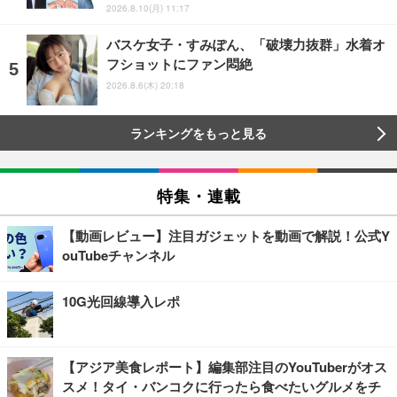
2026.8.10(月) 11:17
バスケ女子・すみぽん、「破壊力抜群」水着オ
フショットにファン悶絶
2026.8.6(木) 20:18
ランキングをもっと見る
特集・連載
【動画レビュー】注目ガジェットを動画で解説！公式Y
ouTubeチャンネル
10G光回線導入レポ
【アジア美食レポート】編集部注目のYouTuberがオス
スメ！タイ・バンコクに行ったら食べたいグルメをチ