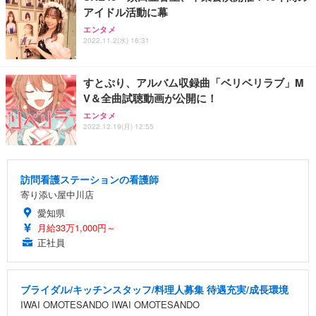
アイドル活動に幕
エンタメ
2022.11.2(水) 16:31
すとぷり、アルバム収録曲「ベリベリラブ」M
V＆全曲試聴動画が公開に！
エンタメ
2022.12.19(月) 12:55
訪問看護ステーションの看護師
寄り添い屋中川店
愛知県
月給33万1,000円～
正社員
ブライダル/キッチンスタッフ/料理人募集 待遇充実/成長環境
IWAI OMOTESANDO IWAI OMOTESANDO