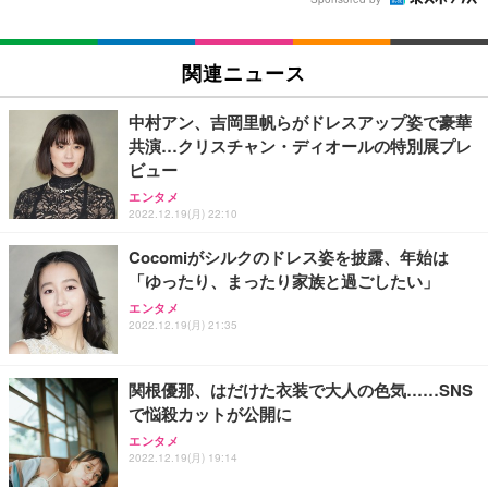
関連ニュース
中村アン、吉岡里帆らがドレスアップ姿で豪華
共演…クリスチャン・ディオールの特別展プレ
ビュー
エンタメ
2022.12.19(月) 22:10
Cocomiがシルクのドレス姿を披露、年始は
「ゆったり、まったり家族と過ごしたい」
エンタメ
2022.12.19(月) 21:35
関根優那、はだけた衣装で大人の色気……SNS
で悩殺カットが公開に
エンタメ
2022.12.19(月) 19:14