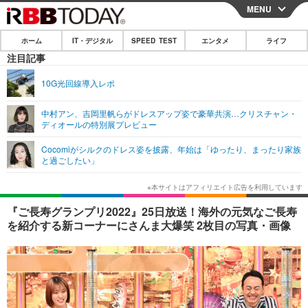
MENU
CLOSE
ホーム
IT・デジタル
SPEED TEST
エンタメ
ライフ
ホーム
注目記事
IT・デジタル
10G光回線導入レポ
IT・デジタルTOP
スマートフォン
SPEED TEST
中村アン、吉岡里帆らがドレスアップ姿で豪華共演…クリスチャン・
ディオールの特別展プレビュー
ネタ
ガジェット・ツール
エンタメ
Cocomiがシルクのドレス姿を披露、年始は「ゆったり、まったり家族
ショッピング
その他
と過ごしたい」
エンタメTOP
映画・ドラマ
ライフ
韓流・K-POP
韓国・芸能
ライフTOP
グルメ
リリース一覧
『ご長寿グランプリ2022』25日放送！海外の元気なご長寿
音楽
スポーツ
ペット
ショッピング
を紹介する新コーナーにさんま大爆笑 2枚目の写真・画像
プッシュ通知の停止方法
グラビア
ブログ
その他
ショッピング
その他