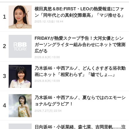
横田真悠＆BE:FIRST・LEOの熱愛報道にファ
ン「同年代との真剣交際最高」「マジ推せる」
2025.12.12(金) 18:44
FRIDAYが熱愛スクープ予告！大河女優とシン
ガーソングライター組み合わせにネットで憶測
広がる
2026.8.6(木) 13:00
乃木坂46・中西アルノ、どんくさすぎる浴衣動
画にネット「相変わらず」「嘘でしょ…」
2026.8.6(木) 15:09
乃木坂46・中西アルノ、夏ならではのエモーシ
ョナルなグラビア！
2026.7.27(月) 22:54
日向坂46・小坂菜緒、森七菜、吉岡里帆……注